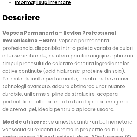
Informații suplimentare
Descriere
Vopsea Permanenta – Revlon Professional
Revlonissimo – 60ml:
vopsea permanenta
profesionala, disponibila intr-o paleta variata de culori
intense si vibrante, ce ofera parului o ingrijire optima in
timpul procesului de colorare datorita ingredientelor
active continute (acid hialuronic, proteine din soia).
Formula de inalta performanta, creata pe baza unei
tehnologii avansate, asigura obtinerea unor nuante
durabile, uniforme si pline de stralucire, acopera
perfect firele albe si are o textura lejera si omogena,
de crema-gel, ideala pentru o aplicare usoara.
Mod de utilizare:
se amesteca intr-un bol nemetalic
vopseaua cu oxidantul crema in proportie de 1:1.5 (1