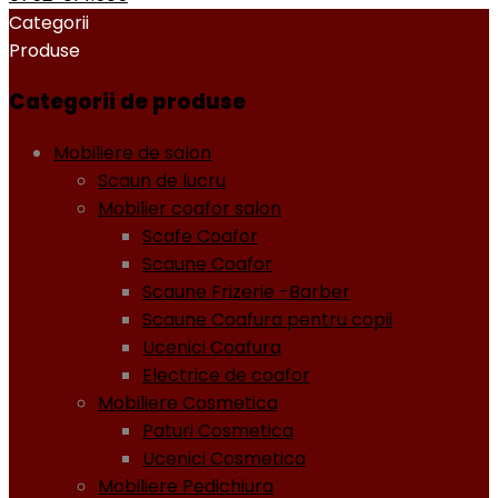
Categorii
Produse
Categorii de produse
Mobiliere de salon
Scaun de lucru
Mobilier coafor salon
Scafe Coafor
Scaune Coafor
Scaune Frizerie -Barber
Scaune Coafura pentru copii
Ucenici Coafura
Electrice de coafor
Mobiliere Cosmetica
Paturi Cosmetica
Ucenici Cosmetica
Mobiliere Pedichiura