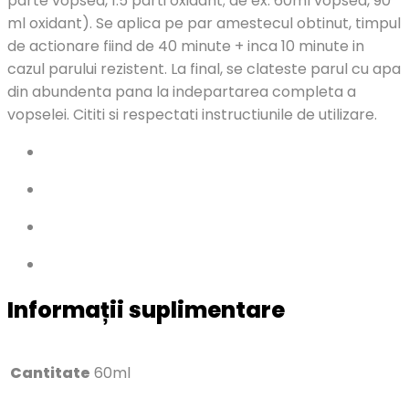
parte vopsea, 1.5 parti oxidant; de ex. 60ml vopsea, 90
ml oxidant). Se aplica pe par amestecul obtinut, timpul
de actionare fiind de 40 minute + inca 10 minute in
cazul parului rezistent. La final, se clateste parul cu apa
din abundenta pana la indepartarea completa a
vopselei. Cititi si respectati instructiunile de utilizare.
Informații suplimentare
Cantitate
60ml