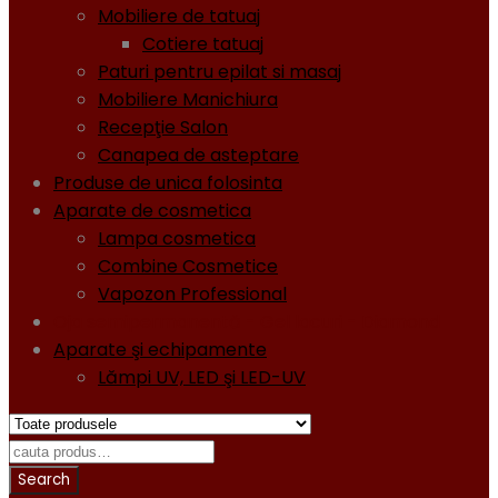
Mobiliere de tatuaj
Cotiere tatuaj
Paturi pentru epilat si masaj
Mobiliere Manichiura
Recepţie Salon
Canapea de asteptare
Produse de unica folosinta
Aparate de cosmetica
Lampa cosmetica
Combine Cosmetice
Vapozon Professional
Oja semipermanentă - Gel lacuri - Diamond
Aparate şi echipamente
Lămpi UV, LED şi LED-UV