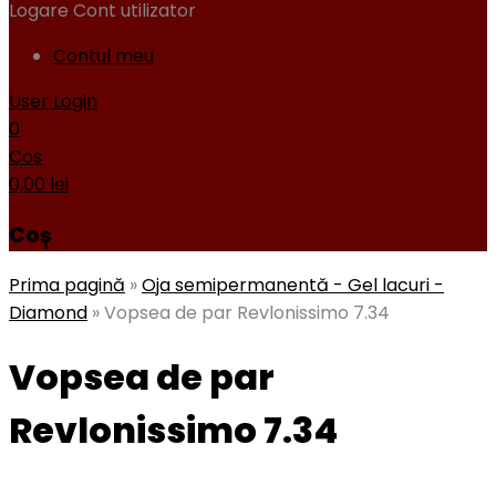
Logare
Cont utilizator
Contul meu
User Login
0
Cos
0,00
lei
Coș
Prima pagină
»
Oja semipermanentă - Gel lacuri -
Diamond
»
Vopsea de par Revlonissimo 7.34
Vopsea de par
Revlonissimo 7.34