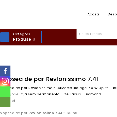
Acasa
Desp
Categorii
Produse
Vopsea de par Revlonissimo 7.41
Vopsea de par Revlonissimo 5.34
Matrix Biolage R.A.W Uplift - 
Categorie:
Oja semipermanentă - Gel lacuri - Diamond
59,00
lei
Vopsea de par
Revlonissimo 7.41 – 60 ml