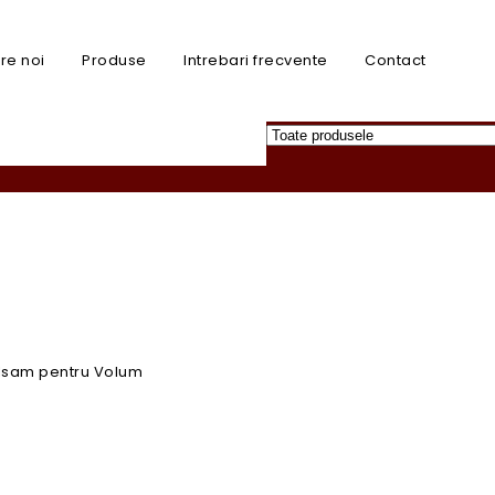
re noi
Produse
Intrebari frecvente
Contact
Balsam pentru Volum