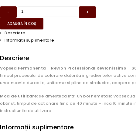
ADAUGĂ ÎN COȘ
Descriere
Informații suplimentare
Descriere
Vopsea Permanenta – Revlon Professional Revlonissimo – 6
timpul procesului de colorare datorita ingredientelor active con
unor nuante durabile, uniforme si pline de stralucire, acopera p
Mod de utilizare:
se amesteca intr-un bol nemetalic vopseaua cu 
obtinut, timpul de actionare fiind de 40 minute + inca 10 minute i
instructiunile de utilizare.
Informații suplimentare