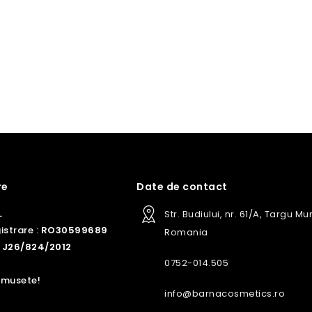
re
Date de contact
L
Str. Budiului, nr. 61/A, Targu Mu
istrare :
RO30599689
Romania
J26/824/2012
0752-014.505
rumusete!
info@barnacosmetics.ro