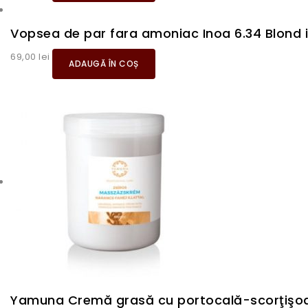
Vopsea de par fara amoniac Inoa 6.34 Blond i
69,00
lei
ADAUGĂ ÎN COȘ
Yamuna Cremă grasă cu portocală-scorţişoa