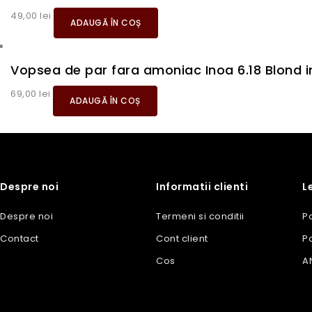
49,00
lei
ADAUGĂ ÎN COȘ
Vopsea de par fara amoniac Inoa 6.18 Blond 
69,00
lei
ADAUGĂ ÎN COȘ
Despre noi
Informatii clienti
L
Despre noi
Termeni si conditii
Po
Contact
Cont client
Po
Cos
A