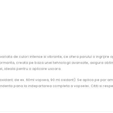
iata de culori intense si vibrante, ce ofera parului o ingrijire o
erformanta, creata pe baza unei tehnologii avansate, asigura obt
el, ideala pentru o aplicare usoara.
 oxidant; de ex. 60ml vopsea, 90 ml oxidant). Se aplica pe par a
abundenta pana la indepartarea completa a vopselei. Cititi si respe