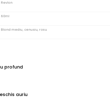
Revlon
60ml
Blond mediu, cenusiu, rosu
iu profund
eschis auriu