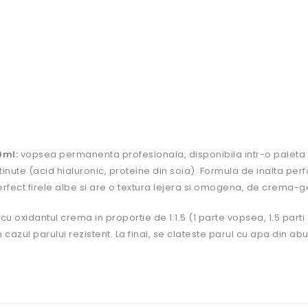
0ml:
vopsea permanenta profesionala, disponibila intr-o paleta var
tinute (acid hialuronic, proteine din soia). Formula de inalta p
erfect firele albe si are o textura lejera si omogena, de crema-g
oxidantul crema in proportie de 1:1.5 (1 parte vopsea, 1.5 parti
n cazul parului rezistent. La final, se clateste parul cu apa din 