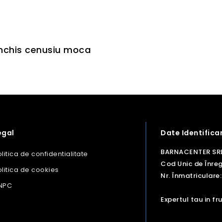
inchis cenusiu moca
egal
Date Identifica
BARNACENTER SR
litica de confidentialitate
Cod Unic de Înreg
litica de cookies
Nr. Înmatriculare:
NPC
Expertul tau in f