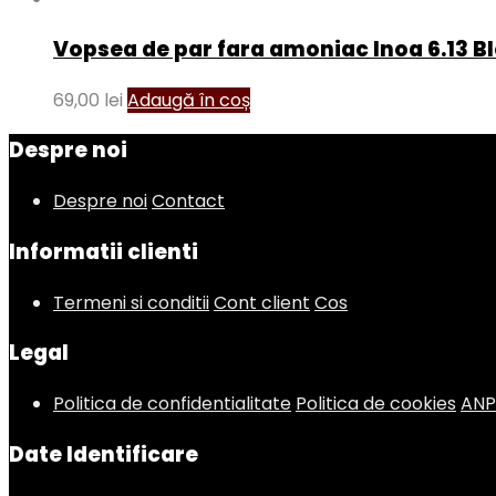
Vopsea de par fara amoniac Inoa 6.13 Bl
69,00
lei
Adaugă în coș
Despre noi
Despre noi
Contact
Informatii clienti
Termeni si conditii
Cont client
Cos
Legal
Politica de confidentialitate
Politica de cookies
AN
Date Identificare