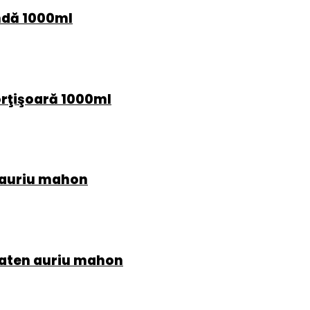
ndă 1000ml
rţişoară 1000ml
u auriu mahon
Saten auriu mahon