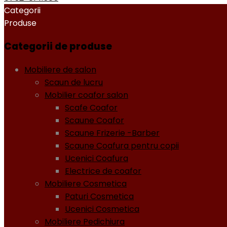
Categorii
Produse
Categorii de produse
Mobiliere de salon
Scaun de lucru
Mobilier coafor salon
Scafe Coafor
Scaune Coafor
Scaune Frizerie -Barber
Scaune Coafura pentru copii
Ucenici Coafura
Electrice de coafor
Mobiliere Cosmetica
Paturi Cosmetica
Ucenici Cosmetica
Mobiliere Pedichiura