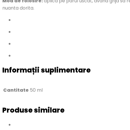
Mod de folosire:
aplica pe parul uscat, avand grija sa 
nuanta dorita.
Informații suplimentare
Cantitate
50 ml
Produse similare