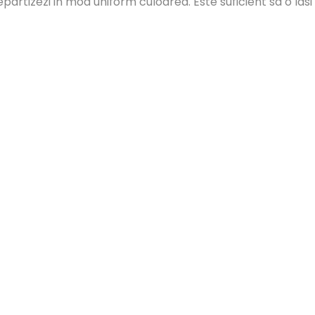
repartizezi in mod uniform culoarea. Este suficient sa o la