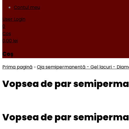
Contul meu
User Login
0
Cos
0,00
lei
Coș
Prima pagină
»
Oja semipermanentă - Gel lacuri - Dia
Vopsea de par semiperman
Vopsea de par semiperman