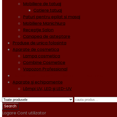
Mobiliere de tatuaj
Cotiere tatuaj
Paturi pentru epilat si masaj
Mobiliere Manichiura
Recepţie Salon
Canapea de asteptare
Produse de unica folosinta
Aparate de cosmetica
Lampa cosmetica
Combine Cosmetice
Vapozon Professional
Oja semipermanentă - Gel lacuri - Diamond
Aparate şi echipamente
Lămpi UV, LED şi LED-UV
Logare
Cont utilizator