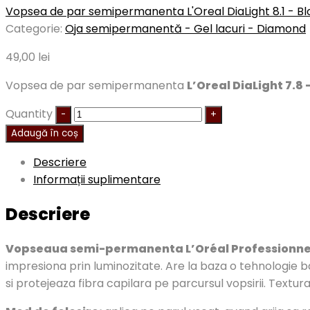
Vopsea de par semipermanenta L'Oreal DiaLight 8.1 - Bl
Categorie:
Oja semipermanentă - Gel lacuri - Diamond
49,00
lei
Vopsea de par semipermanenta
L’Oreal DiaLight 7.8
Quantity
Adaugă în coș
Descriere
Informații suplimentare
Descriere
Vopseaua semi-permanenta L’Oréal Professionnel
impresiona prin luminozitate. Are la baza o tehnologie ba
si protejeaza fibra capilara pe parcursul vopsirii. Textu