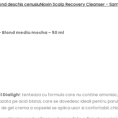
ond deschis cenusiu
Nioxin Scalp Recovery Cleanser - Șam
 – Blond mediu mocha – 50 ml
 Dialigh
t tenteaza cu formula care nu contine amoniac,
zata pe acizi blanzi, care se dovedesc ideali pentru parul 
ra de gel crema a vopselei se aplica usor si confortabil, c