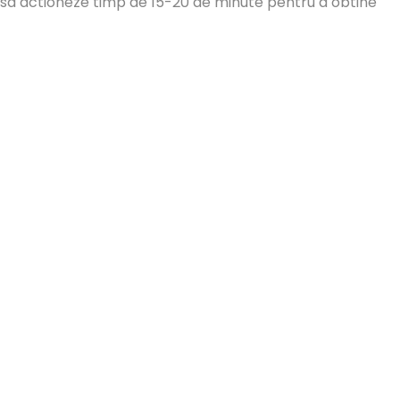
si sa actioneze timp de 15-20 de minute pentru a obtine