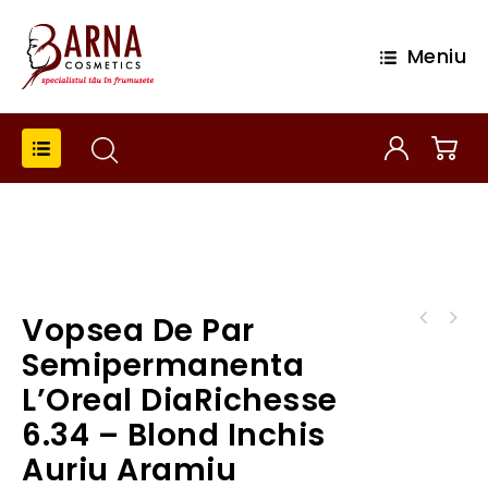
Meniu
Vopsea De Par
Vopsea de par semipermanenta L'Oreal
Vopsea de par semipermanenta L'Oreal
DiaRichesse 6.23 - Blond inchis perlat auriu
Semipermanenta
DiaRichesse 6.35 - Blond inchis auriu mahon
L’Oreal DiaRichesse
6.34 – Blond Inchis
Auriu Aramiu