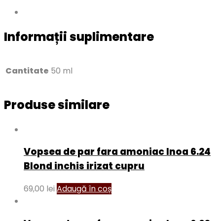
Informații suplimentare
Cantitate
50 ml
Produse similare
Vopsea de par fara amoniac Inoa 6.24
Blond inchis irizat cupru
69,00
lei
Adaugă în coș