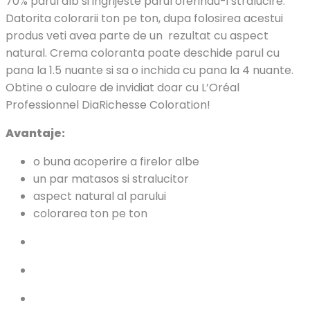
70% parul alb si ingrijeste parul oferindu-i stralucire.
Datorita colorarii ton pe ton, dupa folosirea acestui
produs veti avea parte de un rezultat cu aspect
natural. Crema coloranta poate deschide parul cu
pana la 1.5 nuante si sa o inchida cu pana la 4 nuante.
Obtine o culoare de invidiat doar cu L’Oréal
Professionnel DiaRichesse Coloration!
Avantaje:
o buna acoperire a firelor albe
un par matasos si stralucitor
aspect natural al parului
colorarea ton pe ton