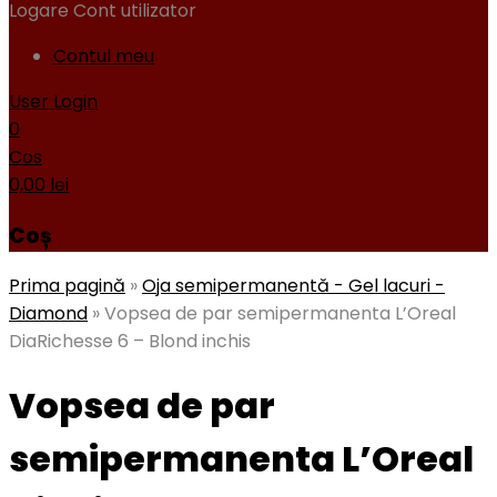
Logare
Cont utilizator
Contul meu
User Login
0
Cos
0,00
lei
Coș
Prima pagină
»
Oja semipermanentă - Gel lacuri -
Diamond
»
Vopsea de par semipermanenta L’Oreal
DiaRichesse 6 – Blond inchis
Vopsea de par
semipermanenta L’Oreal