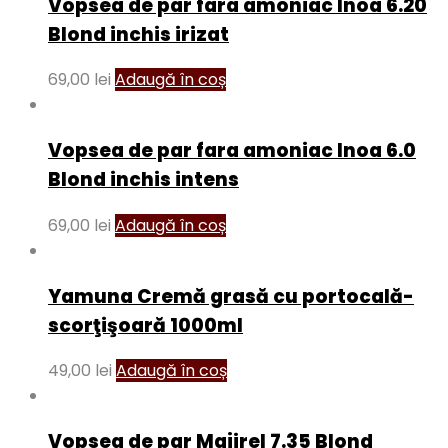
Vopsea de par fara amoniac Inoa 6.20
Blond inchis irizat
69,00
lei
Adaugă în coș
Vopsea de par fara amoniac Inoa 6.0
Blond inchis intens
69,00
lei
Adaugă în coș
Yamuna Cremă grasă cu portocală-
scorţişoară 1000ml
49,00
lei
Adaugă în coș
Vopsea de par Majirel 7.35 Blond