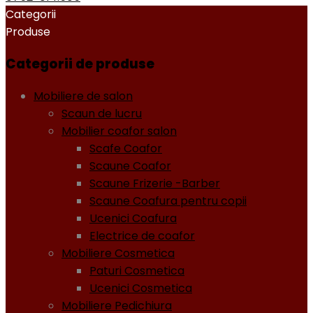
Categorii
Produse
Categorii de produse
Mobiliere de salon
Scaun de lucru
Mobilier coafor salon
Scafe Coafor
Scaune Coafor
Scaune Frizerie -Barber
Scaune Coafura pentru copii
Ucenici Coafura
Electrice de coafor
Mobiliere Cosmetica
Paturi Cosmetica
Ucenici Cosmetica
Mobiliere Pedichiura