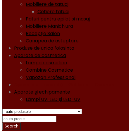
Mobiliere de tatuaj
Cotiere tatuaj
Paturi pentru epilat si masaj
Mobiliere Manichiura
Recepţie Salon
Canapea de asteptare
Produse de unica folosinta
Aparate de cosmetica
Lampa cosmetica
Combine Cosmetice
Vapozon Professional
Oja semipermanentă - Gel lacuri - Diamond
Aparate şi echipamente
Lămpi UV, LED şi LED-UV