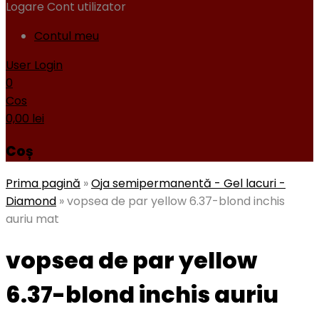
Logare
Cont utilizator
Contul meu
User Login
0
Cos
0,00
lei
Coș
Prima pagină
»
Oja semipermanentă - Gel lacuri -
Diamond
»
vopsea de par yellow 6.37-blond inchis
auriu mat
vopsea de par yellow
6.37-blond inchis auriu