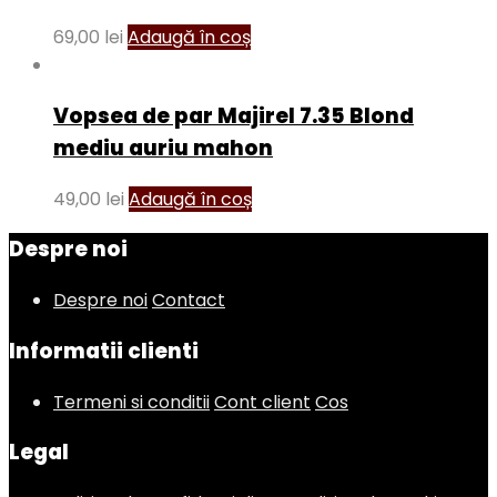
69,00
lei
Adaugă în coș
Vopsea de par Majirel 7.35 Blond
mediu auriu mahon
49,00
lei
Adaugă în coș
Despre noi
Despre noi
Contact
Informatii clienti
Termeni si conditii
Cont client
Cos
Legal