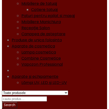
Mobiliere de tatuaj
Cotiere tatuaj
Paturi pentru epilat si masaj
Mobiliere Manichiura
Recepţie Salon
Canapea de asteptare
Produse de unica folosinta
Aparate de cosmetica
Lampa cosmetica
Combine Cosmetice
Vapozon Professional
Oja semipermanentă - Gel lacuri - Diamond
Aparate şi echipamente
Lămpi UV, LED şi LED-UV