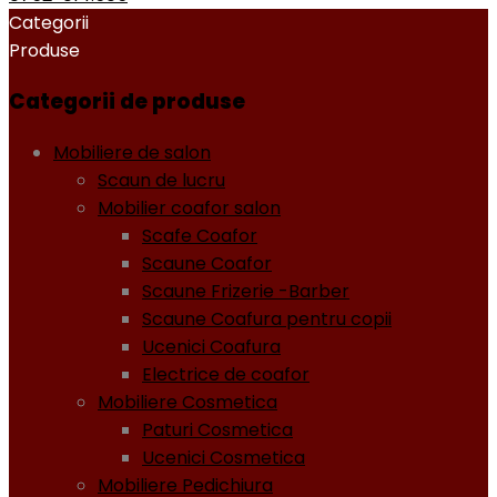
Categorii
Produse
Categorii de produse
Mobiliere de salon
Scaun de lucru
Mobilier coafor salon
Scafe Coafor
Scaune Coafor
Scaune Frizerie -Barber
Scaune Coafura pentru copii
Ucenici Coafura
Electrice de coafor
Mobiliere Cosmetica
Paturi Cosmetica
Ucenici Cosmetica
Mobiliere Pedichiura