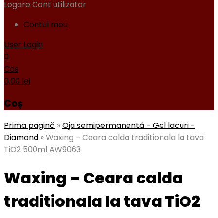
Logare
Cont utilizator
Contul meu
User Login
0
Cos
0,00
lei
Coș
Prima pagină
»
Oja semipermanentă - Gel lacuri -
Diamond
»
Waxing – Ceara calda traditionala la tava
TiO2 500ml AW9063
Waxing – Ceara calda
traditionala la tava TiO2