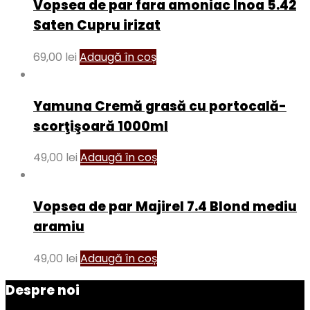
Vopsea de par fara amoniac Inoa 5.42
Saten Cupru irizat
69,00
lei
Adaugă în coș
Yamuna Cremă grasă cu portocală-
scorţişoară 1000ml
49,00
lei
Adaugă în coș
Vopsea de par Majirel 7.4 Blond mediu
aramiu
49,00
lei
Adaugă în coș
Despre noi