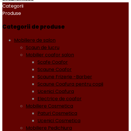
Categorii
Produse
Categorii de produse
Mobiliere de salon
Scaun de lucru
Mobilier coafor salon
Scafe Coafor
Scaune Coafor
Scaune Frizerie -Barber
Scaune Coafura pentru copii
Ucenici Coafura
Electrice de coafor
Mobiliere Cosmetica
Paturi Cosmetica
Ucenici Cosmetica
Mobiliere Pedichiura