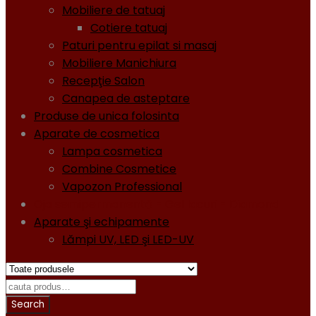
Mobiliere de tatuaj
Cotiere tatuaj
Paturi pentru epilat si masaj
Mobiliere Manichiura
Recepţie Salon
Canapea de asteptare
Produse de unica folosinta
Aparate de cosmetica
Lampa cosmetica
Combine Cosmetice
Vapozon Professional
Oja semipermanentă - Gel lacuri - Diamond
Aparate şi echipamente
Lămpi UV, LED şi LED-UV