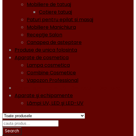
Mobiliere de tatuaj
Cotiere tatuaj
Paturi pentru epilat si masaj
Mobiliere Manichiura
Recepţie Salon
Canapea de asteptare
Produse de unica folosinta
Aparate de cosmetica
Lampa cosmetica
Combine Cosmetice
Vapozon Professional
Oja semipermanentă - Gel lacuri - Diamond
Aparate şi echipamente
Lămpi UV, LED şi LED-UV