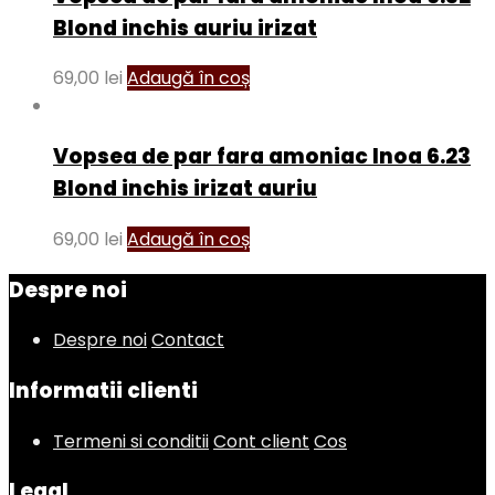
Blond inchis auriu irizat
69,00
lei
Adaugă în coș
Vopsea de par fara amoniac Inoa 6.23
Blond inchis irizat auriu
69,00
lei
Adaugă în coș
Despre noi
Despre noi
Contact
Informatii clienti
Termeni si conditii
Cont client
Cos
Legal