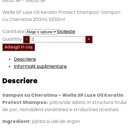
69,00
lei
–
189,00
lei
Wella SP Luxe Oil Keratin Protect Shampoo-Sampon
cu Cheratina 200ml, 1000ml
Cantitate
Golește
Quantity
Adaugă în coș
Descriere
Informații suplimentare
Descriere
Sampon cu Cheratina – Wella SP Luxe Oil Keratin
Protect Shampoo:
patrunde adanc in structura firului
de par, restabilind sanatatea si stralucirea acestuia.
Ingredient:
jojoba si ulei de argan