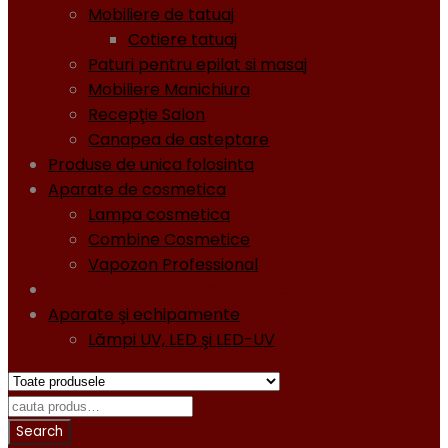
Mobiliere de tatuaj
Cotiere tatuaj
Paturi pentru epilat si masaj
Mobiliere Manichiura
Recepţie Salon
Canapea de asteptare
Produse de unica folosinta
Aparate de cosmetica
Lampa cosmetica
Combine Cosmetice
Vapozon Professional
Oja semipermanentă - Gel lacuri - Diamond
Aparate şi echipamente
Lămpi UV, LED şi LED-UV