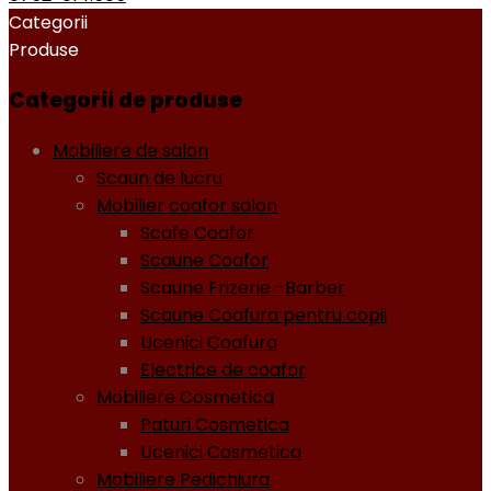
Categorii
Produse
Categorii de produse
Mobiliere de salon
Scaun de lucru
Mobilier coafor salon
Scafe Coafor
Scaune Coafor
Scaune Frizerie -Barber
Scaune Coafura pentru copii
Ucenici Coafura
Electrice de coafor
Mobiliere Cosmetica
Paturi Cosmetica
Ucenici Cosmetica
Mobiliere Pedichiura