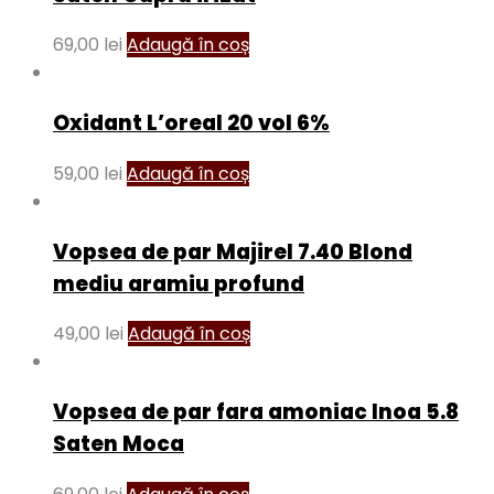
69,00
lei
Adaugă în coș
Oxidant L’oreal 20 vol 6%
59,00
lei
Adaugă în coș
Vopsea de par Majirel 7.40 Blond
mediu aramiu profund
49,00
lei
Adaugă în coș
Vopsea de par fara amoniac Inoa 5.8
Saten Moca