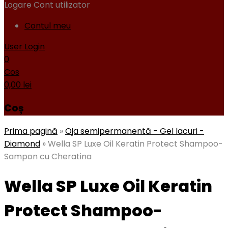
Logare
Cont utilizator
Contul meu
User Login
0
Cos
0,00
lei
Coș
Prima pagină
»
Oja semipermanentă - Gel lacuri -
Diamond
»
Wella SP Luxe Oil Keratin Protect Shampoo-
Sampon cu Cheratina
Wella SP Luxe Oil Keratin
Protect Shampoo-