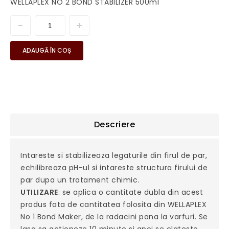
WELLAPLEX NO 2 BOND STABILIZER 500ml
ADAUGĂ ÎN COȘ
Descriere
Intareste si stabilizeaza legaturile din firul de par,
echilibreaza pH-ul si intareste structura firului de
par dupa un tratament chimic.
UTILIZARE
: se aplica o cantitate dubla din acest
produs fata de cantitatea folosita din WELLAPLEX
No 1 Bond Maker, de la radacini pana la varfuri. Se
lasa sa actioneze 10 minute si apoi se clateste