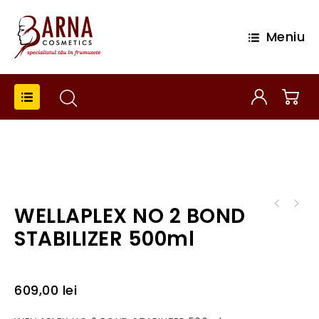
Meniu
WELLAPLEX NO 2 BOND
Wella Color Fresh Create Mask Blue 150ml
STABILIZER 500ml
Mască nuanțatoare pentru păr
609,00
lei