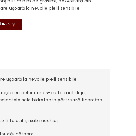
onținut minim de grăsimi, dezvoltată din
re ușoară la nevoile pielii sensibile.
 ÎN COȘ
ușoară la nevoile pielii sensibile.
 creșterea celor care s-au format deja,
dientele sale hidratante păstrează tinerețea
 fi folosit și sub machiaj.
elor dăunătoare.