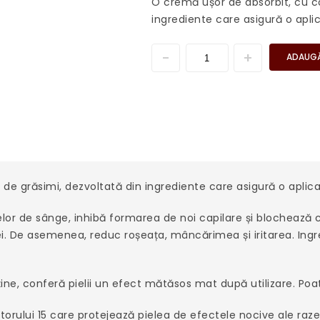
O cremă ușor de absorbit, cu c
ingrediente care asigură o aplica
ADAUGĂ
 grăsimi, dezvoltată din ingrediente care asigură o aplicare 
selor de sânge, inhibă formarea de noi capilare și blochează
. De asemenea, reduc roșeața, mâncărimea și iritarea. Ingre
ine, conferă pielii un efect mătăsos mat după utilizare. Poate
orului 15 care protejează pielea de efectele nocive ale raz