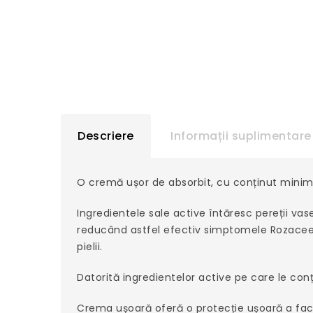
Descriere
Informații suplimentare
O cremă ușor de absorbit, cu conținut minim de
Ingredientele sale active întăresc pereții va
reducând astfel efectiv simptomele Rozaceei
pielii.
Datorită ingredientelor active pe care le conț
Crema ușoară oferă o protecție ușoară a fact