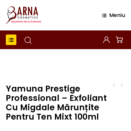
Meniu
Yamuna Prestige
Yamuna Prestige Professional - Tonic fără
Vopsea de par Revlon Fara Amoniac- Young
alcool pentru ten mixt 250ml
Professional – Exfoliant
Color Excel 6
Cu Migdale Mărunțite
Pentru Ten Mixt 100ml