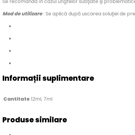
Se recomandă în cazul unghiilor subţiate şi problematice
Mod de utilizare
: Se aplică după uscarea soluţiei de pr
Informații suplimentare
Cantitate
12ml, 7ml
Produse similare