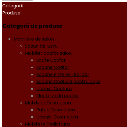
Categorii
Produse
Categorii de produse
Mobiliere de salon
Scaun de lucru
Mobilier coafor salon
Scafe Coafor
Scaune Coafor
Scaune Frizerie -Barber
Scaune Coafura pentru copii
Ucenici Coafura
Electrice de coafor
Mobiliere Cosmetica
Paturi Cosmetica
Ucenici Cosmetica
Mobiliere Pedichiura