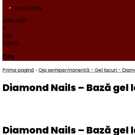
Contul meu
User Login
0
Cos
0,00
lei
Coș
Prima pagină
»
Oja semipermanentă - Gel lacuri - Dia
Diamond Nails – Bază gel la
Diamond Nails – Bază gel la