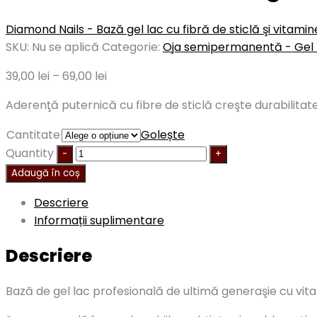
Diamond Nails - Bază gel lac cu fibră de sticlă şi vitamin
SKU:
Nu se aplică
Categorie:
Oja semipermanentă - Gel 
39,00
lei
–
69,00
lei
Aderenţă puternică cu fibre de sticlă creşte durabilitate
Cantitate
Golește
Quantity
Adaugă în coș
Descriere
Informații suplimentare
Descriere
Bază de gel lac profesională de ultimă generaşie cu vita