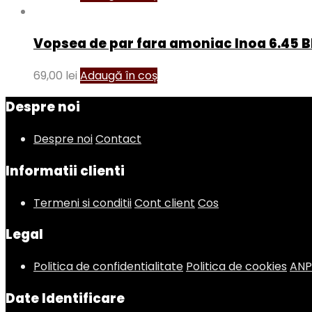
Vopsea de par fara amoniac Inoa 6.45 
69,00
lei
Adaugă în coș
Despre noi
Despre noi
Contact
Informatii clienti
Termeni si conditii
Cont client
Cos
Legal
Politica de confidentialitate
Politica de cookies
AN
Date Identificare