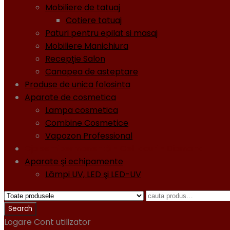
Mobiliere de tatuaj
Cotiere tatuaj
Paturi pentru epilat si masaj
Mobiliere Manichiura
Recepţie Salon
Canapea de asteptare
Produse de unica folosinta
Aparate de cosmetica
Lampa cosmetica
Combine Cosmetice
Vapozon Professional
Oja semipermanentă - Gel lacuri - Diamond
Aparate şi echipamente
Lămpi UV, LED şi LED-UV
Logare
Cont utilizator