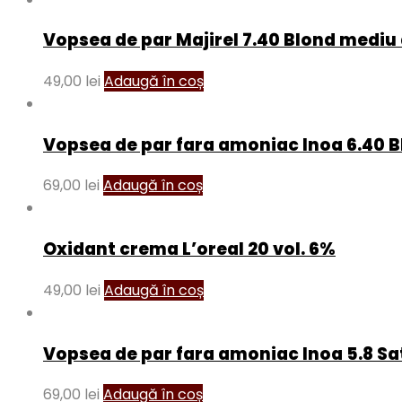
Vopsea de par Majirel 7.40 Blond medi
49,00
lei
Adaugă în coș
Vopsea de par fara amoniac Inoa 6.40 B
69,00
lei
Adaugă în coș
Oxidant crema L’oreal 20 vol. 6%
49,00
lei
Adaugă în coș
Vopsea de par fara amoniac Inoa 5.8 S
69,00
lei
Adaugă în coș