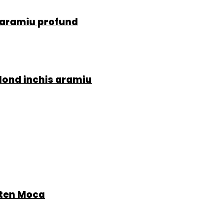
u aramiu profund
lond inchis aramiu
aten Moca