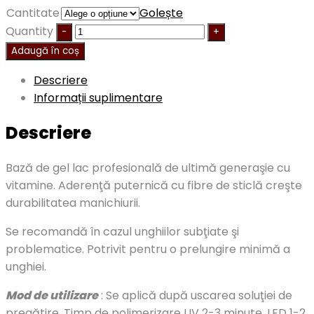
Cantitate
Golește
Quantity
Adaugă în coș
Descriere
Informații suplimentare
Descriere
Bază de gel lac profesională de ultimă generaşie cu
vitamine. Aderenţă puternică cu fibre de sticlă creşte
durabilitatea manichiurii.
Se recomandă în cazul unghiilor subţiate şi
problematice. Potrivit pentru o prelungire minimă a
unghiei.
Mod de utilizare
: Se aplică după uscarea soluţiei de
pregătire. Timp de polimerizare UV 2-3 minute, LED 1-2