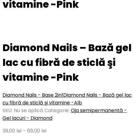
vitamine -Pink
Diamond Nails – Bază gel
lac cu fibră de sticlă şi
vitamine -Pink
Diamond Nails - Base 2in1
Diamond Nails - Bază gel lac
cu fibră de sticlă şi vitamine -Alb
SKU:
Nu se aplică
Categorie:
Oja semipermanentă -
Gel lacuri - Diamond
39,00
lei
–
69,00
lei