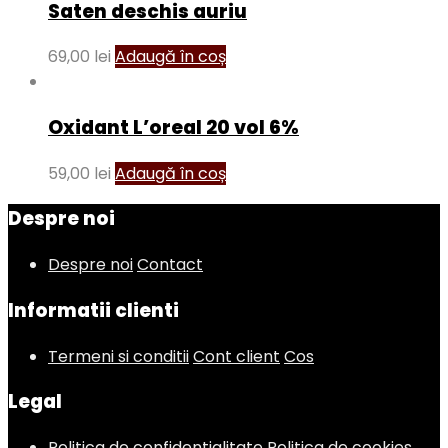
Saten deschis auriu
69,00
lei
Adaugă în coș
Oxidant L’oreal 20 vol 6%
59,00
lei
Adaugă în coș
Despre noi
Despre noi
Contact
Informatii clienti
Termeni si conditii
Cont client
Cos
Legal
Politica de confidentialitate
Politica de cookies