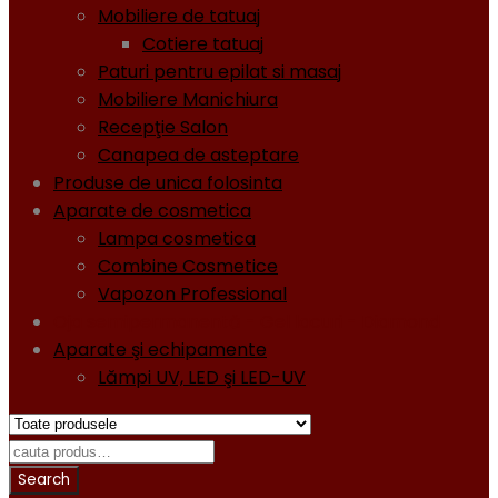
Mobiliere de tatuaj
Cotiere tatuaj
Paturi pentru epilat si masaj
Mobiliere Manichiura
Recepţie Salon
Canapea de asteptare
Produse de unica folosinta
Aparate de cosmetica
Lampa cosmetica
Combine Cosmetice
Vapozon Professional
Oja semipermanentă - Gel lacuri - Diamond
Aparate şi echipamente
Lămpi UV, LED şi LED-UV