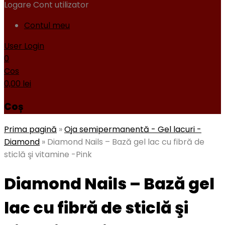
Logare
Cont utilizator
Contul meu
User Login
0
Cos
0,00
lei
Coș
Prima pagină
»
Oja semipermanentă - Gel lacuri -
Diamond
»
Diamond Nails – Bază gel lac cu fibră de
sticlă şi vitamine -Pink
Diamond Nails – Bază gel
lac cu fibră de sticlă şi