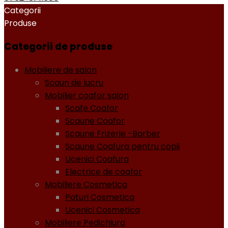
Categorii
Produse
Categorii de produse
Mobiliere de salon
Scaun de lucru
Mobilier coafor salon
Scafe Coafor
Scaune Coafor
Scaune Frizerie -Barber
Scaune Coafura pentru copii
Ucenici Coafura
Electrice de coafor
Mobiliere Cosmetica
Paturi Cosmetica
Ucenici Cosmetica
Mobiliere Pedichiura