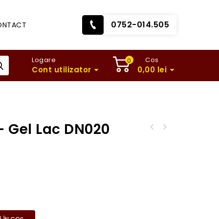
0752-014.505
ONTACT
Logare
Cos
0
Cont utilizator
0,00
lei
– Gel Lac DN020