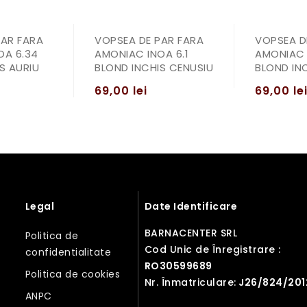
PAR FARA
VOPSEA DE PAR FARA
VOPSEA D
OA 6.34
AMONIAC INOA 6.1
AMONIAC 
S AURIU
BLOND INCHIS CENUSIU
BLOND IN
69,00
lei
69,00
le
Legal
Date Identificare
BARNACENTER SRL
Politica de
Cod Unic de Înregistrare :
confidentialitate
RO30599689
Politica de cookies
Nr. Înmatriculare:
J26/824/201
ANPC