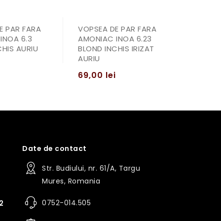
E PAR FARA
VOPSEA DE PAR FARA
INOA 6.3
AMONIAC INOA 6.23
CHIS AURIU
BLOND INCHIS IRIZAT
AURIU
i
69,00
lei
Date de contact
Str. Budiului, nr. 61/A, Targu
Mures, Romania
0752-014.505
2