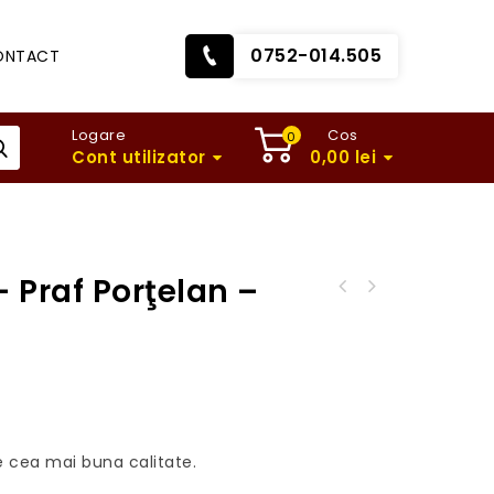
0752-014.505
ONTACT
Logare
Cos
0
Cont utilizator
0,00
lei
 Praf Porţelan –
Diamond Nails - Praf porţelan - Extreme Pink
28g
de cea mai buna calitate.