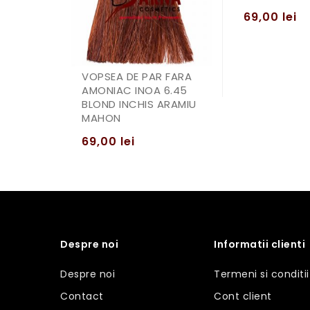
69,00
lei
VOPSEA DE PAR FARA
AMONIAC INOA 6.45
BLOND INCHIS ARAMIU
MAHON
69,00
lei
Despre noi
Informatii clienti
Despre noi
Termeni si conditii
Contact
Cont client