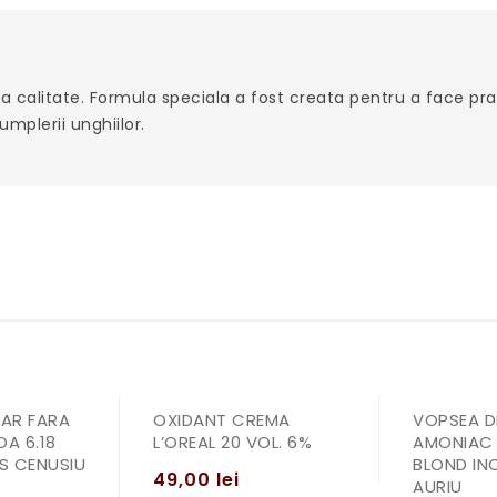
a calitate. Formula speciala a fost creata pentru a face pra
mplerii unghiilor.
PAR FARA
OXIDANT CREMA
VOPSEA D
A 6.18
L’OREAL 20 VOL. 6%
AMONIAC 
S CENUSIU
BLOND INC
49,00
lei
AURIU