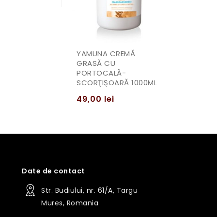
i
YAMUNA CREMĂ
GRASĂ CU
PORTOCALĂ-
SCORŢIŞOARĂ 1000ML
49,00
lei
Date de contact
Str. Budiului, nr. 61/A, Targu
Mures, Romania