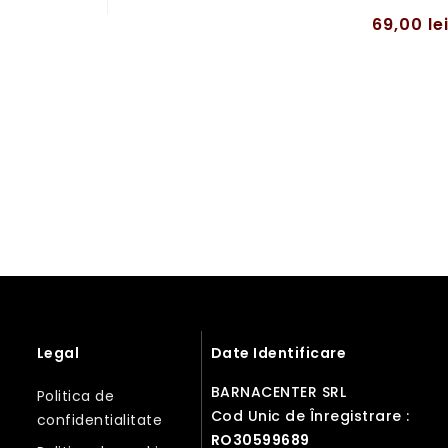
69,00
le
Legal
Date Identificare
BARNACENTER SRL
Politica de
Cod Unic de Înregistrare :
confidentialitate
RO30599689