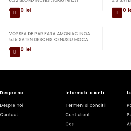
6.32 BLOND INCHIS AURIU IRIZAT
5.3 SATE
69,00
lei
69,00
l
VOPSEA DE PAR FARA AMONIAC INOA
5.18 SATEN DESCHIS CENUSIU MOCA
69,00
lei
Despre noi
Informatii clienti
L
Despre noi
Termeni si conditii
P
Contact
Cont client
P
Cos
A