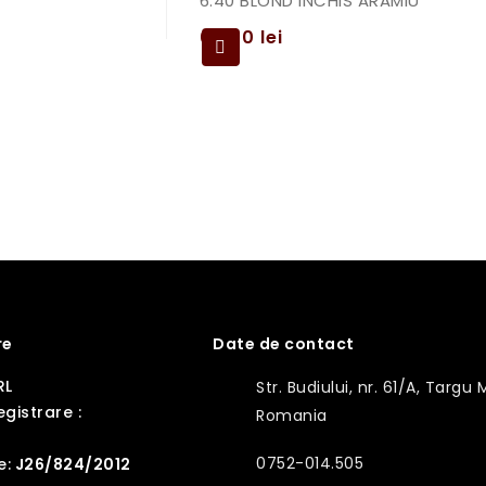
6.40 BLOND INCHIS ARAMIU
69,00
lei
re
Date de contact
RL
Str. Budiului, nr. 61/A, Targu 
gistrare :
Romania
0752-014.505
e:
J26/824/2012