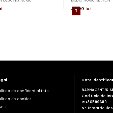
N DESCHIS AURIU
MEDIU AURIU MAHON
ei
49,00
lei
egal
Date Identifica
BARNACENTER S
olitica de confidentialitate
Cod Unic de Înre
olitica de cookies
RO30599689
NPC
Nr. Înmatricular