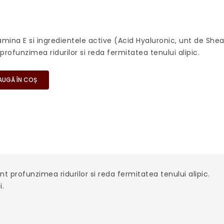
amina E si ingredientele active (Acid Hyaluronic, unt de Shea
profunzimea ridurilor si reda fermitatea tenului alipic.
AUGĂ ÎN COȘ
t profunzimea ridurilor si reda fermitatea tenului alipic.
i.