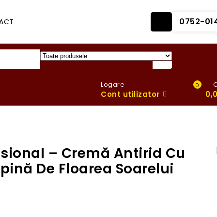
0752-01
ACT
Logare
0
Cont utilizator
0,
ssional – Cremă Antirid Cu
lpină De Floarea Soarelui
Helia-D Profes
fermitate şi