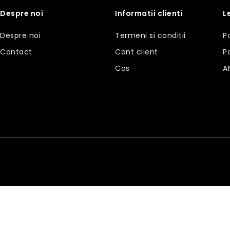
Despre noi
Informatii clienti
L
Despre noi
Termeni si conditii
P
Contact
Cont client
P
Cos
A