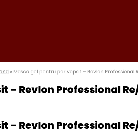
mond
»
Masca gel pentru par vopsit – Revlon Professional 
t – Revlon Professional Re
t – Revlon Professional Re