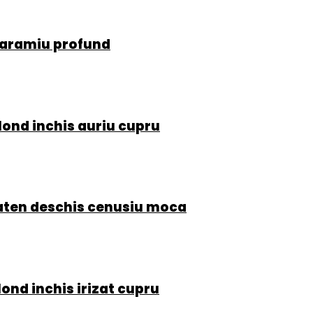
u aramiu profund
lond inchis auriu cupru
Saten deschis cenusiu moca
ond inchis irizat cupru