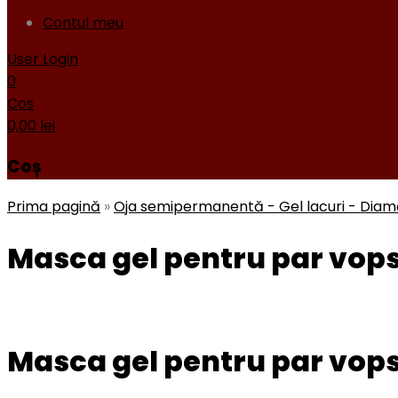
Contul meu
User Login
0
Cos
0,00
lei
Coș
Prima pagină
»
Oja semipermanentă - Gel lacuri - Dia
Masca gel pentru par vopsi
Masca gel pentru par vopsi