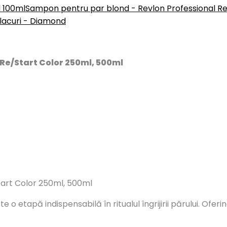
d 100ml
Sampon pentru par blond - Revlon Professional Re
lacuri - Diamond
 Re/Start Color 250ml, 500ml
tart Color 250ml, 500ml
 o etapă indispensabilă în ritualul îngrijirii părului. Of