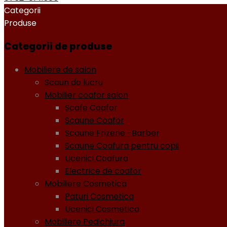
Categorii
Produse
Categorii de produse
Mobiliere de salon
Scaun de lucru
Mobilier coafor salon
Scafe Coafor
Scaune Coafor
Scaune Frizerie -Barber
Scaune Coafura pentru copii
Ucenici Coafura
Electrice de coafor
Mobiliere Cosmetica
Paturi Cosmetica
Ucenici Cosmetica
Mobiliere Pedichiura