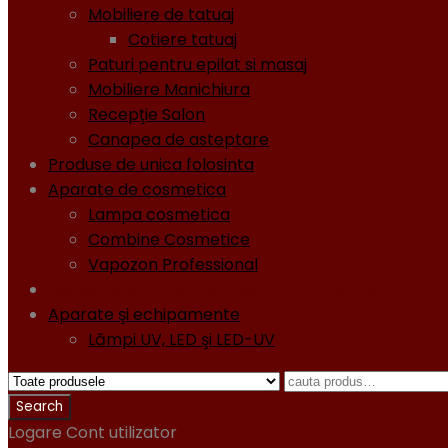
Mobiliere de tatuaj
Cotiere tatuaj
Paturi pentru epilat si masaj
Mobiliere Manichiura
Recepţie Salon
Canapea de asteptare
Produse de unica folosinta
Aparate de cosmetica
Lampa cosmetica
Combine Cosmetice
Vapozon Professional
Oja semipermanentă - Gel lacuri - Diamond
Aparate şi echipamente
Lămpi UV, LED şi LED-UV
Logare
Cont utilizator