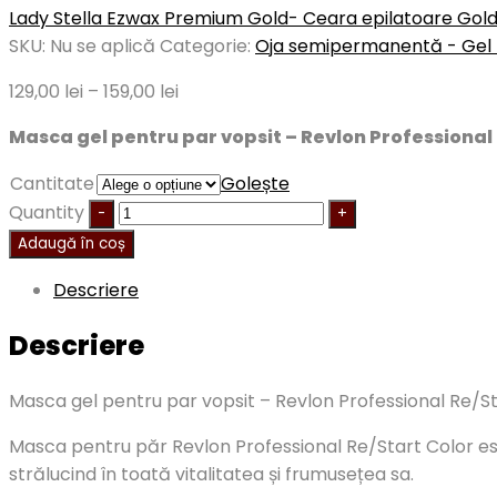
Lady Stella Ezwax Premium Gold- Ceara epilatoare Gol
SKU:
Nu se aplică
Categorie:
Oja semipermanentă - Gel 
129,00
lei
–
159,00
lei
Masca gel pentru par vopsit – Revlon Professional
Cantitate
Golește
Quantity
Adaugă în coș
Descriere
Descriere
Masca gel pentru par vopsit – Revlon Professional Re/S
Masca pentru păr Revlon Professional Re/Start Color este
strălucind în toată vitalitatea și frumusețea sa.