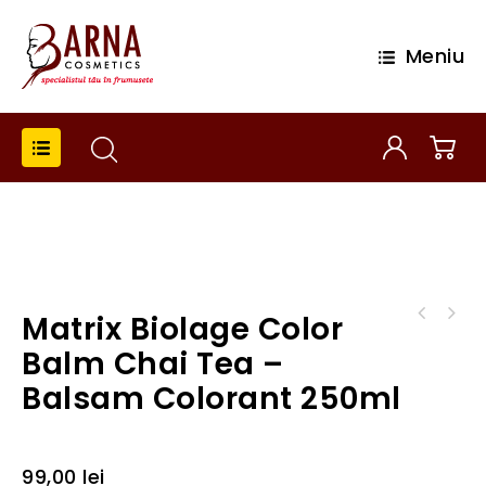
Meniu
Matrix Biolage Color
Matrix Biolage Color Balm Lavander - Balsam
Matrix Biolage Color Balm Cinnamon - Balsam
Colorant 250ml
Balm Chai Tea –
Colorant 250ml
Balsam Colorant 250ml
99,00
lei