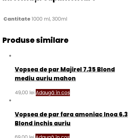
Cantitate
1000 ml, 300ml
Produse similare
Vopsea de par Majirel 7.35 Blond
mediu auriu mahon
49,00
lei
Adaugă în coș
Vopsea de par fara amoniac Inoa 6.3
Blond inchis auriu
69,00
lei
Adaugă în coș