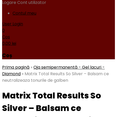
Logare
Cont utilizator
Contul meu
User Login
0
Cos
0,00
lei
Coș
Prima pagină
»
Oja semipermanentă - Gel lacuri -
Diamond
»
Matrix Total Results So Silver – Balsam ce
neutralizeaza tonurile de galben
Matrix Total Results So
Silver – Balsam ce