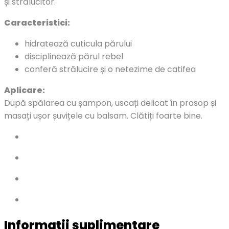
și strălucitor.
Caracteristici:
hidratează cuticula părului
disciplinează părul rebel
conferă strălucire și o netezime de catifea
Aplicare:
După spălarea cu șampon, uscați delicat în prosop și
masați ușor șuvițele cu balsam. Clătiți foarte bine.
Informații suplimentare