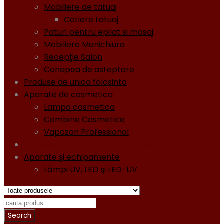
Mobiliere de tatuaj
Cotiere tatuaj
Paturi pentru epilat si masaj
Mobiliere Manichiura
Recepţie Salon
Canapea de asteptare
Produse de unica folosinta
Aparate de cosmetica
Lampa cosmetica
Combine Cosmetice
Vapozon Professional
Oja semipermanentă - Gel lacuri - Diamond
Aparate şi echipamente
Lămpi UV, LED şi LED-UV