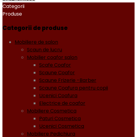
Categorii
Produse
Categorii de produse
Mobiliere de salon
Scaun de lucru
Mobilier coafor salon
Scafe Coafor
Scaune Coafor
Scaune Frizerie -Barber
Scaune Coafura pentru copii
Ucenici Coafura
Electrice de coafor
Mobiliere Cosmetica
Paturi Cosmetica
Ucenici Cosmetica
Mobiliere Pedichiura