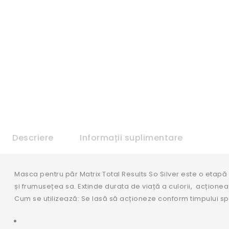
Descriere
Informații suplimentare
Masca pentru păr Matrix Total Results So Silver este o etapă i
și frumusețea sa. Extinde durata de viață a culorii, acționea
Cum se utilizează: Se lasă să acționeze conform timpului spe