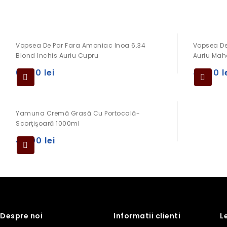
Vopsea De Par Fara Amoniac Inoa 6.34
Vopsea De 
Blond Inchis Auriu Cupru
Auriu Mah
69,00
lei
49,00
l
Yamuna Cremă Grasă Cu Portocală-
Scorţişoară 1000ml
49,00
lei
Despre noi
Informatii clienti
L