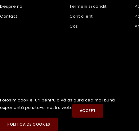
Despre noi
Termeni si conditii
Po
Contact
Cont client
Po
Cos
A
Folosim cookie-uri pentru a vă asigura cea mai bună
experiență pe site-ul nostru web.
ACCEPT
POLITICA DE COOKIES