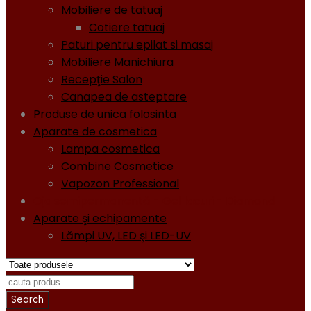
Mobiliere de tatuaj
Cotiere tatuaj
Paturi pentru epilat si masaj
Mobiliere Manichiura
Recepţie Salon
Canapea de asteptare
Produse de unica folosinta
Aparate de cosmetica
Lampa cosmetica
Combine Cosmetice
Vapozon Professional
Oja semipermanentă - Gel lacuri - Diamond
Aparate şi echipamente
Lămpi UV, LED şi LED-UV