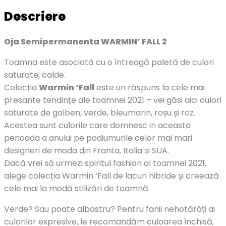
Descriere
Oja Semipermanenta WARMIN’ FALL 2
Toamna este asociată cu o întreagă paletă de culori
saturate, calde.
Colecția
Warmin ‘Fall
este un răspuns la cele mai
presante tendințe ale toamnei 2021 – vei găsi aici culori
saturate de galben, verde, bleumarin, roșu și roz.
Acestea sunt culorile care domnesc in aceasta
perioada a anului pe podiumurile celor mai mari
designeri de moda din Franta, Italia si SUA.
Dacă vrei să urmezi spiritul fashion al toamnei 2021,
alege colecția Warmin ‘Fall de lacuri hibride și creează
cele mai la modă stilizări de toamnă.
Verde? Sau poate albastru? Pentru fanii nehotărâți ai
culorilor expresive, le recomandăm culoarea închisă,