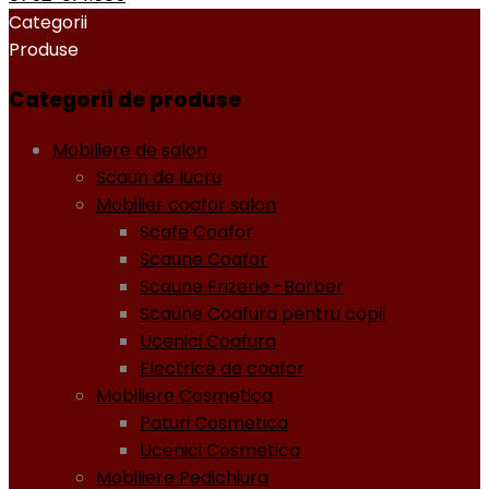
Categorii
Produse
Categorii de produse
Mobiliere de salon
Scaun de lucru
Mobilier coafor salon
Scafe Coafor
Scaune Coafor
Scaune Frizerie -Barber
Scaune Coafura pentru copii
Ucenici Coafura
Electrice de coafor
Mobiliere Cosmetica
Paturi Cosmetica
Ucenici Cosmetica
Mobiliere Pedichiura