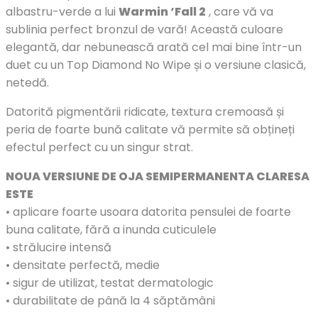
albastru-verde a lui
Warmin ‘Fall 2
, care vă va
sublinia perfect bronzul de vară! Această culoare
elegantă, dar nebunească arată cel mai bine într-un
duet cu un Top Diamond No Wipe și o versiune clasică,
netedă.
Datorită pigmentării ridicate, textura cremoasă și
peria de foarte bună calitate vă permite să obțineți
efectul perfect cu un singur strat.
NOUA VERSIUNE DE OJA SEMIPERMANENTA CLARESA
ESTE
• aplicare foarte usoara datorita pensulei de foarte
buna calitate, fără a inunda cuticulele
• strălucire intensă
• densitate perfectă, medie
• sigur de utilizat, testat dermatologic
• durabilitate de până la 4 săptămâni