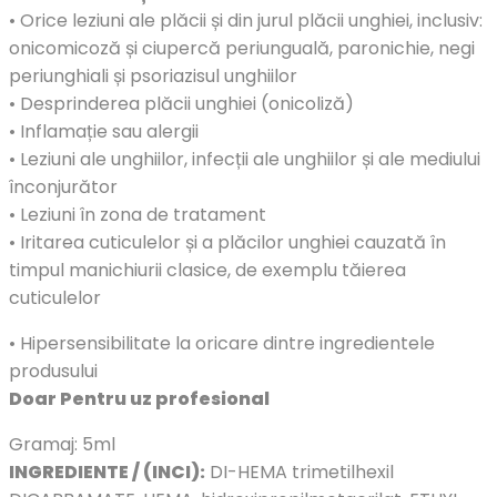
• Orice leziuni ale plăcii și din jurul plăcii unghiei, inclusiv:
onicomicoză și ciupercă periunguală, paronichie, negi
periunghiali și psoriazisul unghiilor
• Desprinderea plăcii unghiei (onicoliză)
• Inflamație sau alergii
• Leziuni ale unghiilor, infecții ale unghiilor și ale mediului
înconjurător
• Leziuni în zona de tratament
• Iritarea cuticulelor și a plăcilor unghiei cauzată în
timpul manichiurii clasice, de exemplu tăierea
cuticulelor
• Hipersensibilitate la oricare dintre ingredientele
produsului
Doar Pentru uz profesional
Gramaj: 5ml
INGREDIENTE / (INCI):
DI-HEMA trimetilhexil