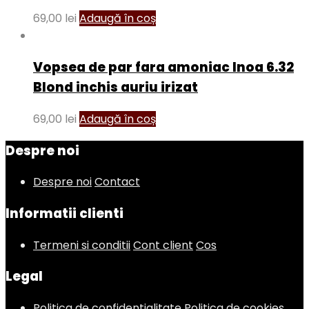
69,00
lei
Adaugă în coș
Vopsea de par fara amoniac Inoa 6.32
Blond inchis auriu irizat
69,00
lei
Adaugă în coș
Despre noi
Despre noi
Contact
Informatii clienti
Termeni si conditii
Cont client
Cos
Legal
Politica de confidentialitate
Politica de cookies