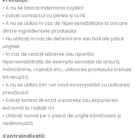
Precauții:
• A nu se lasa la indemana copiilor
• Evitați contactul cu pielea și ochii
• A nu se utiliza în caz de hipersensibilitate la oricare
dintre ingredientele produsului
• Nu utilizați în caz de deteriorare sau boli ale plăcii
unghiei
• În caz de reacții adverse sau apariția
hipersensibilității, de exemplu senzație de arsură,
mâncărime, roșeață etc., utilizarea produsului trebuie
întreruptă.
• A nu se utiliza într-un mod incompatibil cu utilizarea
prevăzută
• Evitați lumina directă a soarelui sau expunerea
extremă la radiații UV
• Utilizați numai pe o placă de unghii sănătoasă și
nediminuată
Contraindicații: