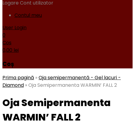
Logare
Cont utilizator
Contul meu
User Login
0
Cos
0,00
lei
Coș
Prima pagină
»
Oja semipermanentă - Gel lacuri -
Diamond
»
Oja Semipermanenta WARMIN’ FALL 2
Oja Semipermanenta
WARMIN’ FALL 2