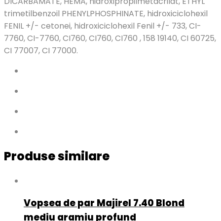
DICARBAMATE, HEMA, hidroxipropilmetacrilat, ETHYL
trimetilbenzoil PHENYLPHOSPHINATE, hidroxiciclohexil
FENIL +/- cetonei, hidroxiciclohexil Fenil +/- 733, CI-
7760, CI-7760, CI760, CI760, CI760 , 158 19140, CI 60725,
CI 77007, CI 77000.
Produse similare
Vopsea de par Majirel 7.40 Blond
mediu aramiu profund