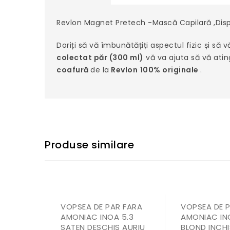
Revlon Magnet Pretech -Mască Capilară ,Disp
Doriți să vă îmbunătățiți aspectul fizic și s
colectat păr (300 ml)
vă va ajuta să vă atin
coafură
de la
Revlon
100% originale
.
Produse similare
VOPSEA DE PAR FARA
VOPSEA DE 
AMONIAC INOA 5.3
AMONIAC IN
SATEN DESCHIS AURIU
BLOND INCHI