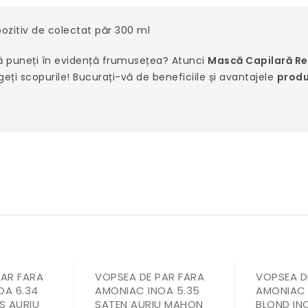
ozitiv de colectat păr 300 ml
ă vă puneți în evidență frumusețea? Atunci
Mască Capilară Re
geți scopurile! Bucurați-vă de beneficiile și avantajele
produ
PAR FARA
VOPSEA DE PAR FARA
VOPSEA D
OA 6.34
AMONIAC INOA 5.35
AMONIAC 
S AURIU
SATEN AURIU MAHON
BLOND INC