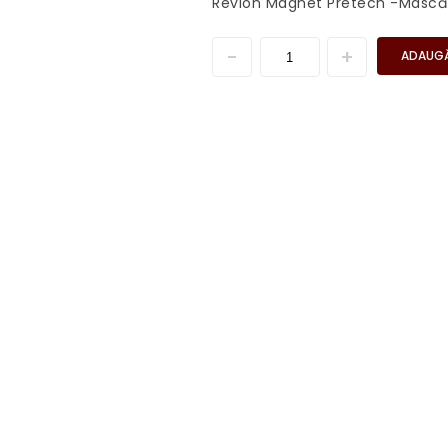
Revlon Magnet Pretech -Mască C
ADAUGĂ