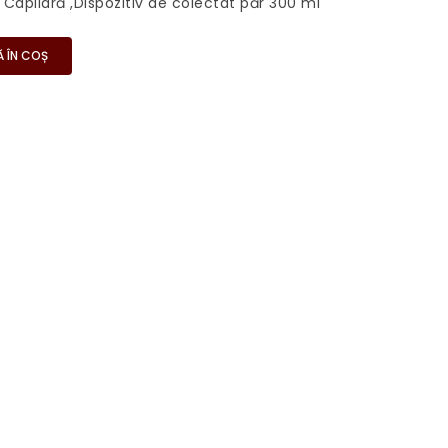
apilară ,Dispozitiv de colectat păr 300 ml
 ÎN COȘ