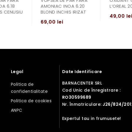
PAR FARA
VOPSEA DE PAR FARA
OXIDANT 
A 6.18
AMONIAC INOA 6.20
L’OREAL 2
S CENUSIU
BLOND INCHIS IRIZAT
49,00
le
69,00
lei
Legal
Date Identificare
BARNACENTER SRL
Politica de
Cod Unic de Înregistrare :
confidentialitate
RO30599689
Politica de cookies
Nr. Înmatriculare:
J26/824/201
ANPC
Expertul tau in frumusete!