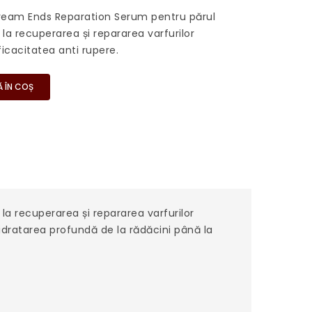
ream Ends Reparation Serum pentru părul
ă la recuperarea și repararea varfurilor
ficacitatea anti rupere.
 ÎN COȘ
a recuperarea și repararea varfurilor
idratarea profundă de la rădăcini până la