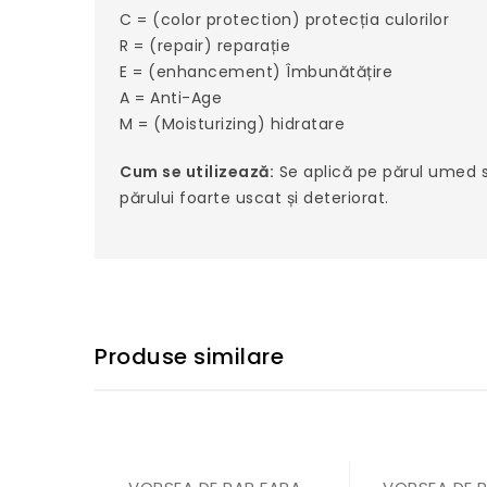
C = (color protection) protecția culorilor
R = (repair) reparație
E = (enhancement) Îmbunătățire
A = Anti-Age
M = (Moisturizing) hidratare
Cum se utilizează:
Se aplică pe părul umed sa
părului foarte uscat și deteriorat.
Produse similare