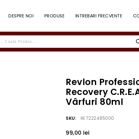
DESPRE NOI
PRODUSE
INTREBARI FRECVENTE
C
Revlon Professi
Recovery C.R.E.
Vârfuri 80ml
SKU:
RE7222485000
99,00
lei