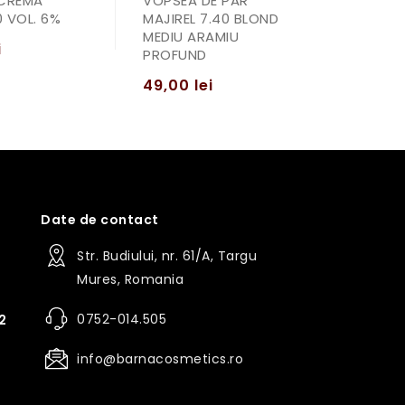
CREMA
VOPSEA DE PAR
0 VOL. 6%
MAJIREL 7.40 BLOND
MEDIU ARAMIU
i
PROFUND
49,00
lei
Date de contact
Str. Budiului, nr. 61/A, Targu
Mures, Romania
0752-014.505
2
info@barnacosmetics.ro