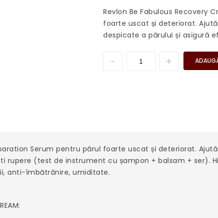
Revlon Be Fabulous Recovery C
foarte uscat și deteriorat. Ajut
despicate a părului și asigură e
ADAUGĂ
ation Serum pentru părul foarte uscat și deteriorat. Ajută l
anti rupere (test de instrument cu șampon + balsam + ser). H
ții, anti-îmbătrânire, umiditate.
CREAM: