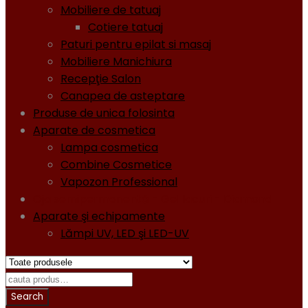
Mobiliere de tatuaj
Cotiere tatuaj
Paturi pentru epilat si masaj
Mobiliere Manichiura
Recepţie Salon
Canapea de asteptare
Produse de unica folosinta
Aparate de cosmetica
Lampa cosmetica
Combine Cosmetice
Vapozon Professional
Oja semipermanentă - Gel lacuri - Diamond
Aparate şi echipamente
Lămpi UV, LED şi LED-UV