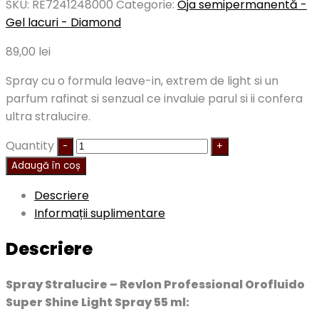
SKU:
RE7241248000
Categorie:
Oja semipermanentă -
Gel lacuri - Diamond
89,00
lei
Spray cu o formula leave-in, extrem de light si un
parfum rafinat si senzual ce invaluie parul si ii confera
ultra stralucire.
Quantity
Adaugă în coș
Descriere
Informații suplimentare
Descriere
Spray Stralucire – Revlon Professional Orofluido
Super Shine Light Spray 55 ml: