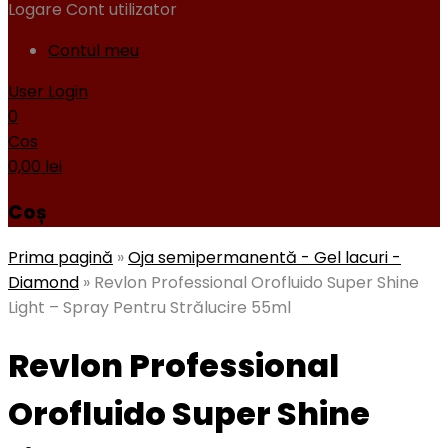
Logare
Cont utilizator
Contul meu
User Login
0
Cos
0,00
lei
Coș
Prima pagină
»
Oja semipermanentă - Gel lacuri -
Diamond
»
Revlon Professional Orofluido Super Shine
Light – Spray Pentru Strălucire 55ml
Revlon Professional
Orofluido Super Shine