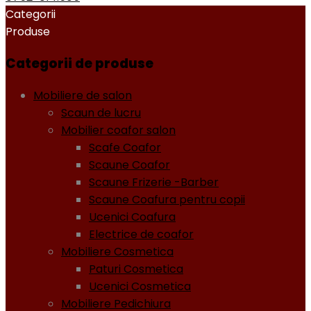
Categorii
Produse
Categorii de produse
Mobiliere de salon
Scaun de lucru
Mobilier coafor salon
Scafe Coafor
Scaune Coafor
Scaune Frizerie -Barber
Scaune Coafura pentru copii
Ucenici Coafura
Electrice de coafor
Mobiliere Cosmetica
Paturi Cosmetica
Ucenici Cosmetica
Mobiliere Pedichiura