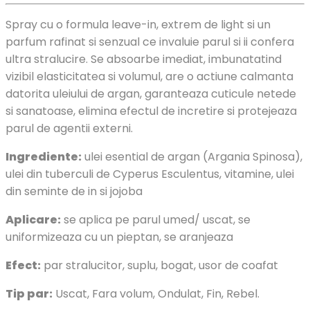
Spray cu o formula leave-in, extrem de light si un
parfum rafinat si senzual ce invaluie parul si ii confera
ultra stralucire. Se absoarbe imediat, imbunatatind
vizibil elasticitatea si volumul, are o actiune calmanta
datorita uleiului de argan, garanteaza cuticule netede
si sanatoase, elimina efectul de incretire si protejeaza
parul de agentii externi.
Ingrediente:
ulei esential de argan (Argania Spinosa),
ulei din tuberculi de Cyperus Esculentus, vitamine, ulei
din seminte de in si jojoba
Aplicare:
se aplica pe parul umed/ uscat, se
uniformizeaza cu un pieptan, se aranjeaza
Efect:
par stralucitor, suplu, bogat, usor de coafat
Tip par:
Uscat, Fara volum, Ondulat, Fin, Rebel.