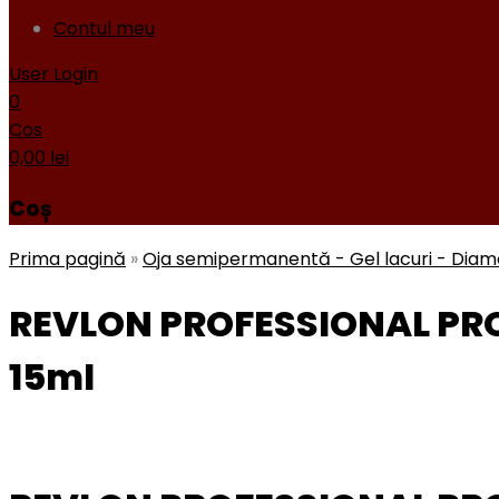
Contul meu
User Login
0
Cos
0,00
lei
Coș
Prima pagină
»
Oja semipermanentă - Gel lacuri - Dia
REVLON PROFESSIONAL PRO 
15ml