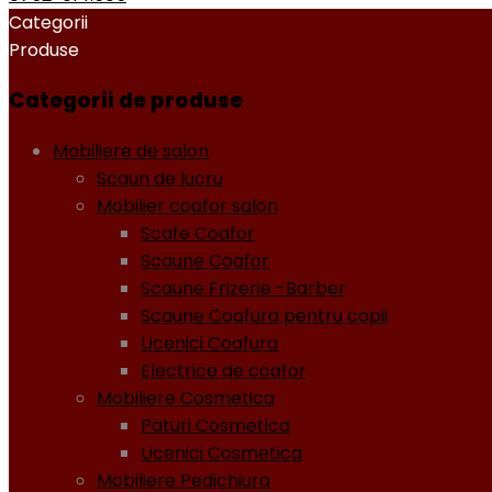
Categorii
Produse
Categorii de produse
Mobiliere de salon
Scaun de lucru
Mobilier coafor salon
Scafe Coafor
Scaune Coafor
Scaune Frizerie -Barber
Scaune Coafura pentru copii
Ucenici Coafura
Electrice de coafor
Mobiliere Cosmetica
Paturi Cosmetica
Ucenici Cosmetica
Mobiliere Pedichiura