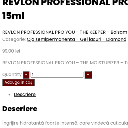
REVLON PROFESSIONAL PRO 
15ml
REVLON PROFESSIONAL PRO YOU - THE KEEPER - Balsam 
Categorie:
Oja semipermanentă - Gel lacuri - Diamond
99,00
lei
REVLON PROFESSIONAL PRO YOU – THE MOISTURIZER – Tra
Quantity
Adaugă în coș
Descriere
Descriere
Îngrijire hidratantă foarte intensă, care vindecă cuticul