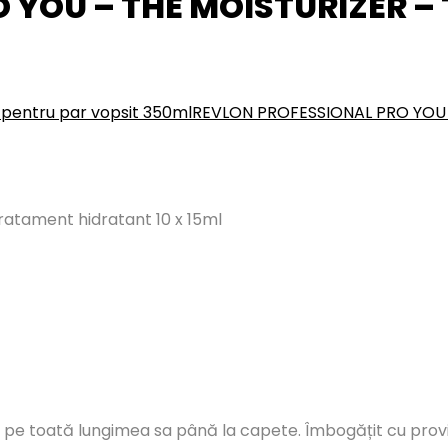
YOU – THE MOISTURIZER – T
pentru par vopsit 350ml
REVLON PROFESSIONAL PRO YOU -
tament hidratant 10 x 15ml
a pe toată lungimea sa până la capete. Îmbogățit cu provit