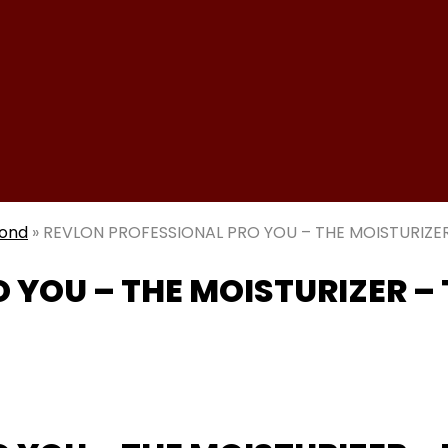
mond
»
REVLON PROFESSIONAL PRO YOU – THE MOISTURIZER –
YOU – THE MOISTURIZER – T