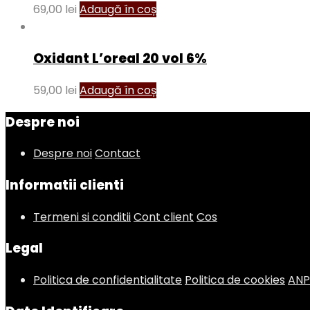
69,00
lei
Adaugă în coș
Oxidant L’oreal 20 vol 6%
59,00
lei
Adaugă în coș
Despre noi
Despre noi
Contact
Informatii clienti
Termeni si conditii
Cont client
Cos
Legal
Politica de confidentialitate
Politica de cookies
AN