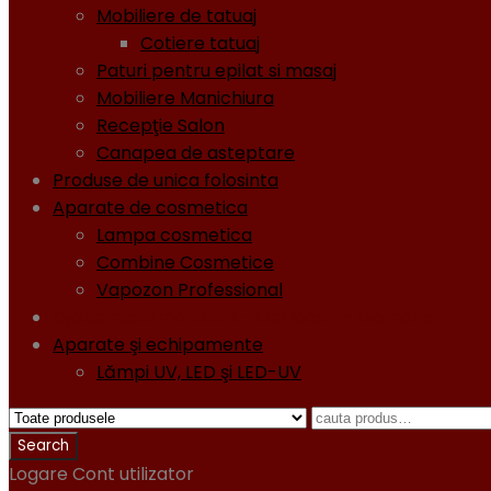
Mobiliere de tatuaj
Cotiere tatuaj
Paturi pentru epilat si masaj
Mobiliere Manichiura
Recepţie Salon
Canapea de asteptare
Produse de unica folosinta
Aparate de cosmetica
Lampa cosmetica
Combine Cosmetice
Vapozon Professional
Oja semipermanentă - Gel lacuri - Diamond
Aparate şi echipamente
Lămpi UV, LED şi LED-UV
Logare
Cont utilizator