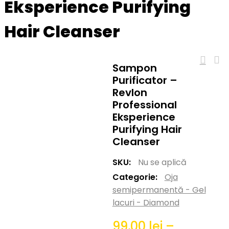
Eksperience Purifying
Hair Cleanser
Sampon
Purificator –
Revlon
Professional
Eksperience
Purifying Hair
Cleanser
SKU:
Nu se aplică
Categorie:
Oja
semipermanentă - Gel
lacuri - Diamond
99,00
lei
–