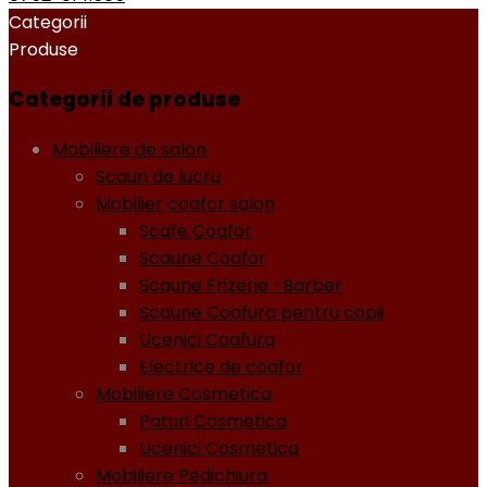
Categorii
Produse
Categorii de produse
Mobiliere de salon
Scaun de lucru
Mobilier coafor salon
Scafe Coafor
Scaune Coafor
Scaune Frizerie -Barber
Scaune Coafura pentru copii
Ucenici Coafura
Electrice de coafor
Mobiliere Cosmetica
Paturi Cosmetica
Ucenici Cosmetica
Mobiliere Pedichiura