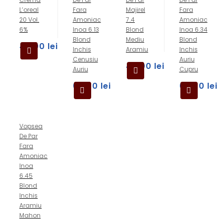
L’oreal
Fara
Majirel
Fara
20 Vol.
Amoniac
7.4
Amoniac
6%
Inoa 6.13
Blond
Inoa 6.34
Blond
Mediu
Blond
49,00
lei
Inchis
Aramiu
Inchis
Cenusiu
Auriu
49,00
lei
Auriu
Cupru
69,00
lei
69,00
lei
Vopsea
De Par
Fara
Amoniac
Inoa
6.45
Blond
Inchis
Aramiu
Mahon