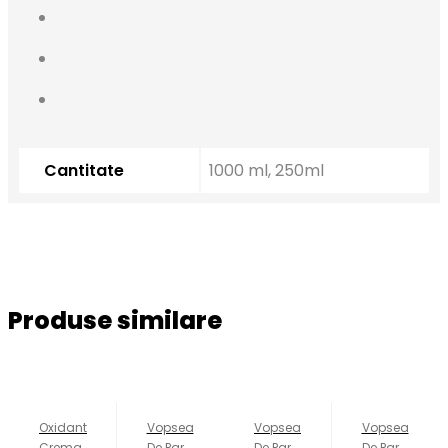
Cantitate
1000 ml, 250ml
Produse similare
Oxidant
Vopsea
Vopsea
Vopsea
Crema
De Par
De Par
De Par