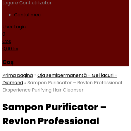
Logare
Cont utilizator
Contul meu
User Login
0
Cos
0,00
lei
Coș
Prima pagină
»
Oja semipermanentă - Gel lacuri -
Diamond
»
Sampon Purificator – Revlon Professional
Eksperience Purifying Hair Cleanser
Sampon Purificator –
Revlon Professional