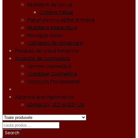
Mobiliere de tatuaj
Cotiere tatuaj
Paturi pentru epilat si masaj
Mobiliere Manichiura
Recepţie Salon
Canapea de asteptare
Produse de unica folosinta
Aparate de cosmetica
Lampa cosmetica
Combine Cosmetice
Vapozon Professional
Oja semipermanentă - Gel lacuri - Diamond
Aparate şi echipamente
Lămpi UV, LED şi LED-UV