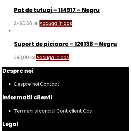
Pat de tutuaj – 114917 – Negru
2490,00
lei
Adaugă în coș
Suport de picioare – 126138 – Negru
390,00
lei
Adaugă în coș
Despre noi
Despre noi
Contact
Informatii clienti
Termeni si conditii
Cont client
Cos
Legal