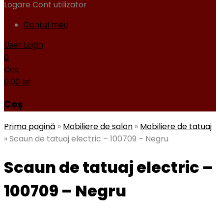
Logare
Cont utilizator
Contul meu
User Login
0
Cos
0,00
lei
Coș
Prima pagină
»
Mobiliere de salon
»
Mobiliere de tatuaj
»
Scaun de tatuaj electric – 100709 – Negru
Scaun de tatuaj electric –
100709 – Negru