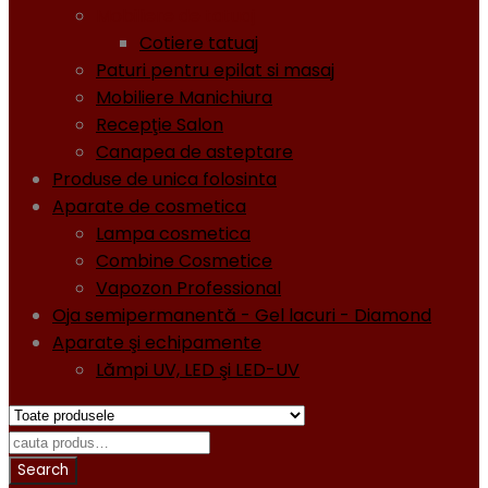
Mobiliere de tatuaj
Cotiere tatuaj
Paturi pentru epilat si masaj
Mobiliere Manichiura
Recepţie Salon
Canapea de asteptare
Produse de unica folosinta
Aparate de cosmetica
Lampa cosmetica
Combine Cosmetice
Vapozon Professional
Oja semipermanentă - Gel lacuri - Diamond
Aparate şi echipamente
Lămpi UV, LED şi LED-UV