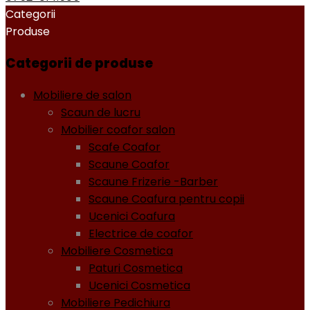
Categorii
Produse
Categorii de produse
Mobiliere de salon
Scaun de lucru
Mobilier coafor salon
Scafe Coafor
Scaune Coafor
Scaune Frizerie -Barber
Scaune Coafura pentru copii
Ucenici Coafura
Electrice de coafor
Mobiliere Cosmetica
Paturi Cosmetica
Ucenici Cosmetica
Mobiliere Pedichiura