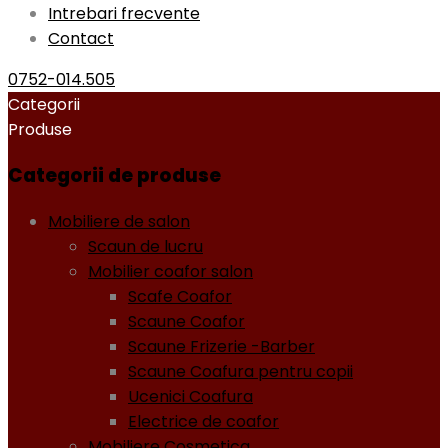
Intrebari frecvente
Contact
0752-014.505
Categorii
Produse
Categorii de produse
Mobiliere de salon
Scaun de lucru
Mobilier coafor salon
Scafe Coafor
Scaune Coafor
Scaune Frizerie -Barber
Scaune Coafura pentru copii
Ucenici Coafura
Electrice de coafor
Mobiliere Cosmetica