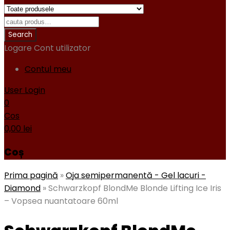
Logare
Cont utilizator
Contul meu
User Login
0
Cos
0,00
lei
Coș
Prima pagină
»
Oja semipermanentă - Gel lacuri -
Diamond
»
Schwarzkopf BlondMe Blonde Lifting Ice Iris
– Vopsea nuantatoare 60ml