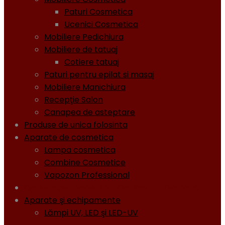
Paturi Cosmetica
Ucenici Cosmetica
Mobiliere Pedichiura
Mobiliere de tatuaj
Cotiere tatuaj
Paturi pentru epilat si masaj
Mobiliere Manichiura
Recepţie Salon
Canapea de asteptare
Produse de unica folosinta
Aparate de cosmetica
Lampa cosmetica
Combine Cosmetice
Vapozon Professional
Oja semipermanentă - Gel lacuri - Diamond
Aparate şi echipamente
Lămpi UV, LED şi LED-UV