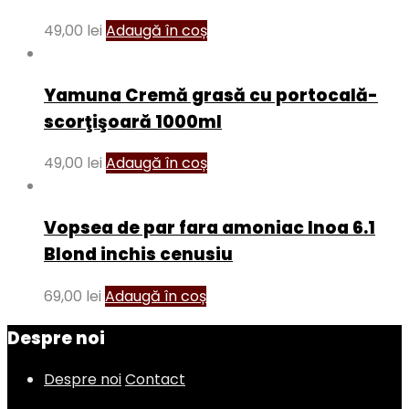
49,00
lei
Adaugă în coș
Yamuna Cremă grasă cu portocală-
scorţişoară 1000ml
49,00
lei
Adaugă în coș
Vopsea de par fara amoniac Inoa 6.1
Blond inchis cenusiu
69,00
lei
Adaugă în coș
Despre noi
Despre noi
Contact