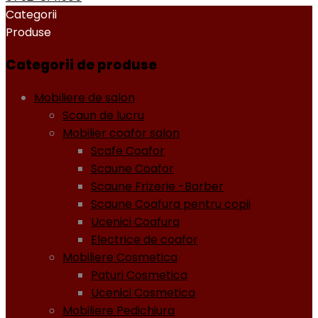
Categorii
Produse
Categorii de produse
Mobiliere de salon
Scaun de lucru
Mobilier coafor salon
Scafe Coafor
Scaune Coafor
Scaune Frizerie -Barber
Scaune Coafura pentru copii
Ucenici Coafura
Electrice de coafor
Mobiliere Cosmetica
Paturi Cosmetica
Ucenici Cosmetica
Mobiliere Pedichiura