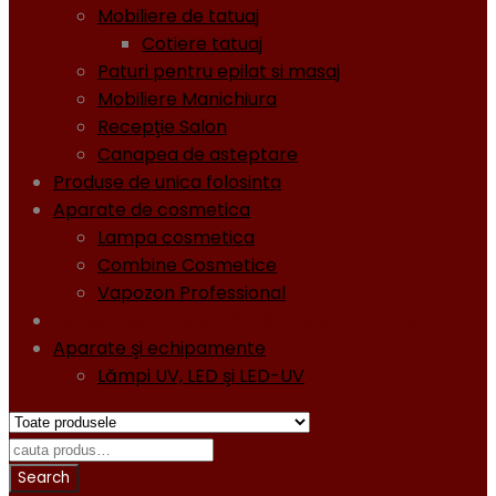
Mobiliere de tatuaj
Cotiere tatuaj
Paturi pentru epilat si masaj
Mobiliere Manichiura
Recepţie Salon
Canapea de asteptare
Produse de unica folosinta
Aparate de cosmetica
Lampa cosmetica
Combine Cosmetice
Vapozon Professional
Oja semipermanentă - Gel lacuri - Diamond
Aparate şi echipamente
Lămpi UV, LED şi LED-UV