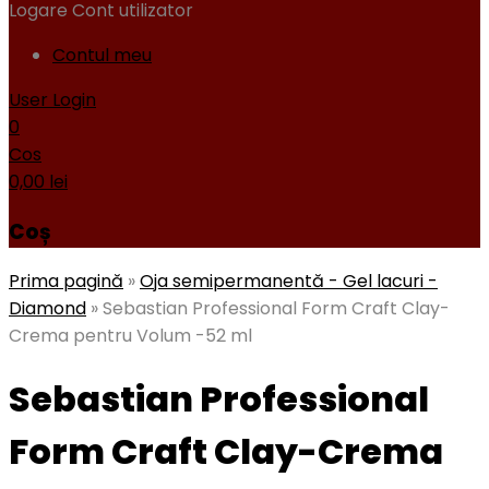
Logare
Cont utilizator
Contul meu
User Login
0
Cos
0,00
lei
Coș
Prima pagină
»
Oja semipermanentă - Gel lacuri -
Diamond
»
Sebastian Professional Form Craft Clay-
Crema pentru Volum -52 ml
Sebastian Professional
Form Craft Clay-Crema