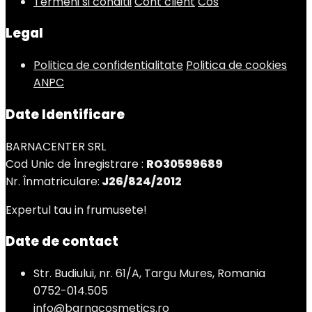
Termeni si conditii
Cont client
Cos
Legal
Politica de confidentialitate
Politica de cookies
ANPC
Date Identificare
BARNACENTER SRL
Cod Unic de Înregistrare :
RO30599689
Nr. Înmatriculare:
J26/824/2012
Expertul tau in frumusete!
Date de contact
Str. Budiului, nr. 61/A, Targu Mures, Romania
0752-014.505
info@barnacosmetics.ro