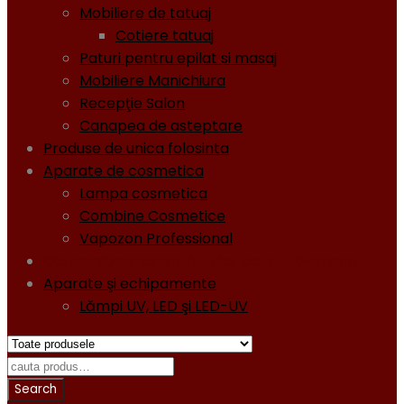
Mobiliere de tatuaj
Cotiere tatuaj
Paturi pentru epilat si masaj
Mobiliere Manichiura
Recepţie Salon
Canapea de asteptare
Produse de unica folosinta
Aparate de cosmetica
Lampa cosmetica
Combine Cosmetice
Vapozon Professional
Oja semipermanentă - Gel lacuri - Diamond
Aparate şi echipamente
Lămpi UV, LED şi LED-UV