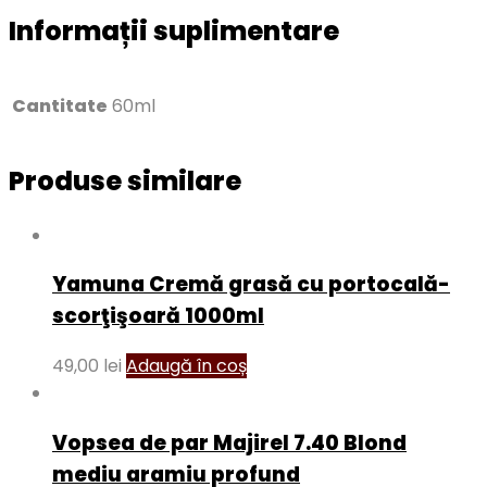
Informații suplimentare
Cantitate
60ml
Produse similare
Yamuna Cremă grasă cu portocală-
scorţişoară 1000ml
49,00
lei
Adaugă în coș
Vopsea de par Majirel 7.40 Blond
mediu aramiu profund