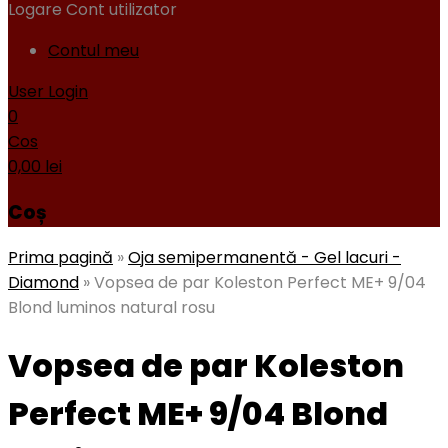
Logare
Cont utilizator
Contul meu
User Login
0
Cos
0,00
lei
Coș
Prima pagină
»
Oja semipermanentă - Gel lacuri -
Diamond
»
Vopsea de par Koleston Perfect ME+ 9/04
Blond luminos natural rosu
Vopsea de par Koleston
Perfect ME+ 9/04 Blond