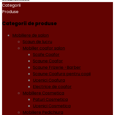
Categorii
Produse
Categorii de produse
Mobiliere de salon
Scaun de lucru
Mobilier coafor salon
Scafe Coafor
Scaune Coafor
Scaune Frizerie -Barber
Scaune Coafura pentru copii
Ucenici Coafura
Electrice de coafor
Mobiliere Cosmetica
Paturi Cosmetica
Ucenici Cosmetica
Mobiliere Pedichiura