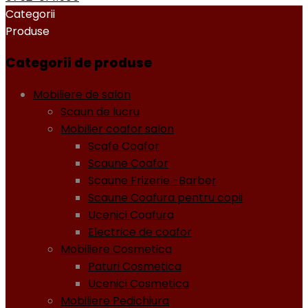
Categorii
Produse
Categorii de produse
Mobiliere de salon
Scaun de lucru
Mobilier coafor salon
Scafe Coafor
Scaune Coafor
Scaune Frizerie -Barber
Scaune Coafura pentru copii
Ucenici Coafura
Electrice de coafor
Mobiliere Cosmetica
Paturi Cosmetica
Ucenici Cosmetica
Mobiliere Pedichiura