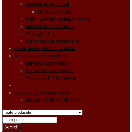
Mobiliere de tatuaj
Cotiere tatuaj
Paturi pentru epilat si masaj
Mobiliere Manichiura
Recepţie Salon
Canapea de asteptare
Produse de unica folosinta
Aparate de cosmetica
Lampa cosmetica
Combine Cosmetice
Vapozon Professional
Oja semipermanentă - Gel lacuri - Diamond
Aparate şi echipamente
Lămpi UV, LED şi LED-UV