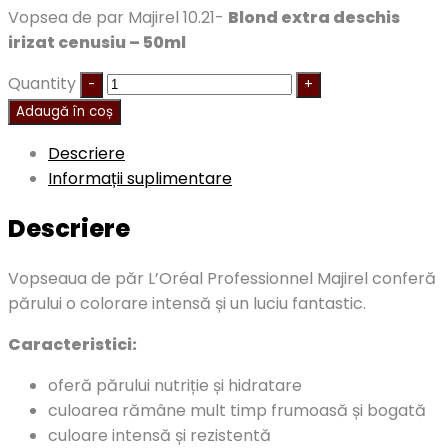
Vopsea de par Majirel 10.21-
Blond extra deschis
irizat cenusiu – 50ml
Quantity
Adaugă în coș
Descriere
Informații suplimentare
Descriere
Vopseaua de păr L’Oréal Professionnel Majirel conferă
părului o colorare intensă și un luciu fantastic.
Caracteristici:
oferă părului nutriție și hidratare
culoarea rămâne mult timp frumoasă și bogată
culoare intensă și rezistentă