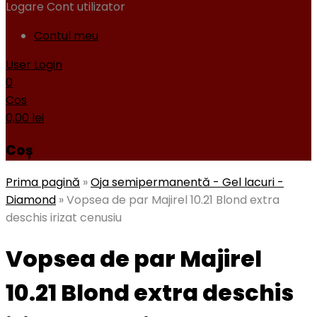
Logare
Cont utilizator
Contul meu
User Login
0
Cos
0,00
lei
Coș
Prima pagină
»
Oja semipermanentă - Gel lacuri -
Diamond
»
Vopsea de par Majirel 10.21 Blond extra
deschis irizat cenusiu
Vopsea de par Majirel
10.21 Blond extra deschis