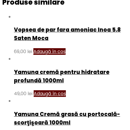
Produse similare
Vopsea de par fara amoniac Inoa 5.8
Saten Moca
69,00
lei
Adaugă în coș
Yamuna cremă pentru hidratare
profundă 1000ml
49,00
lei
Adaugă în coș
Yamuna Cremă grasă cu portocală-
scorţişoară 1000ml