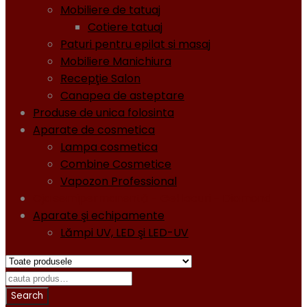
Mobiliere de tatuaj
Cotiere tatuaj
Paturi pentru epilat si masaj
Mobiliere Manichiura
Recepţie Salon
Canapea de asteptare
Produse de unica folosinta
Aparate de cosmetica
Lampa cosmetica
Combine Cosmetice
Vapozon Professional
Oja semipermanentă - Gel lacuri - Diamond
Aparate şi echipamente
Lămpi UV, LED şi LED-UV