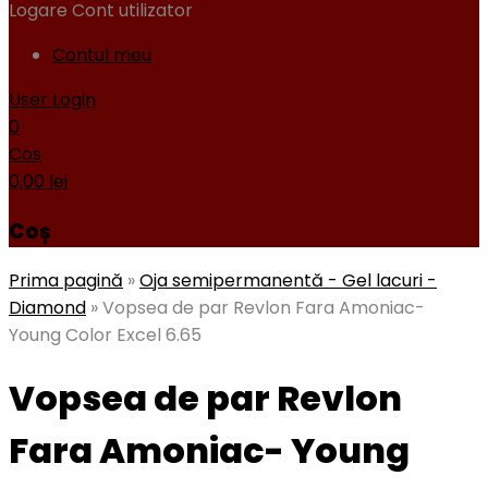
Logare
Cont utilizator
Contul meu
User Login
0
Cos
0,00
lei
Coș
Prima pagină
»
Oja semipermanentă - Gel lacuri -
Diamond
»
Vopsea de par Revlon Fara Amoniac-
Young Color Excel 6.65
Vopsea de par Revlon
Fara Amoniac- Young