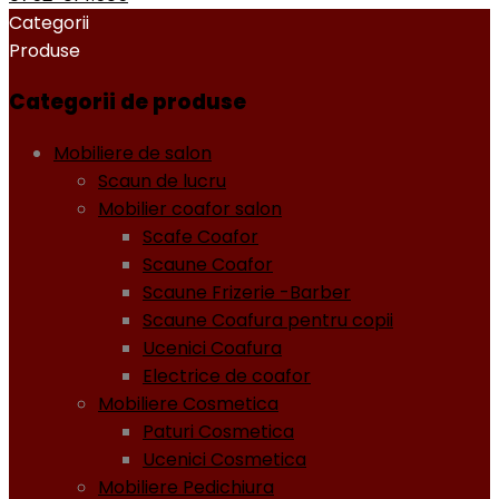
Categorii
Produse
Categorii de produse
Mobiliere de salon
Scaun de lucru
Mobilier coafor salon
Scafe Coafor
Scaune Coafor
Scaune Frizerie -Barber
Scaune Coafura pentru copii
Ucenici Coafura
Electrice de coafor
Mobiliere Cosmetica
Paturi Cosmetica
Ucenici Cosmetica
Mobiliere Pedichiura