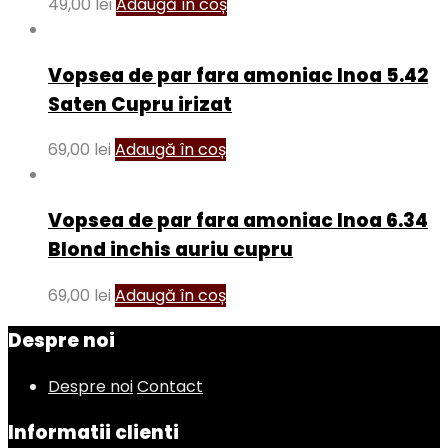
49,00
lei
Adaugă în coș
Vopsea de par fara amoniac Inoa 5.42
Saten Cupru irizat
69,00
lei
Adaugă în coș
Vopsea de par fara amoniac Inoa 6.34
Blond inchis auriu cupru
69,00
lei
Adaugă în coș
Despre noi
Despre noi
Contact
Informatii clienti