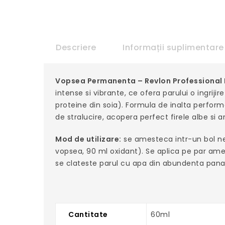
Descriere
Informații suplimentare
Vopsea Permanenta – Revlon Professional 
intense si vibrante, ce ofera parului o ingrij
proteine din soia). Formula de inalta perform
de stralucire, acopera perfect firele albe si 
Mod de utilizare:
se amesteca intr-un bol nem
vopsea, 90 ml oxidant). Se aplica pe par amest
se clateste parul cu apa din abundenta pana la
Cantitate
60ml