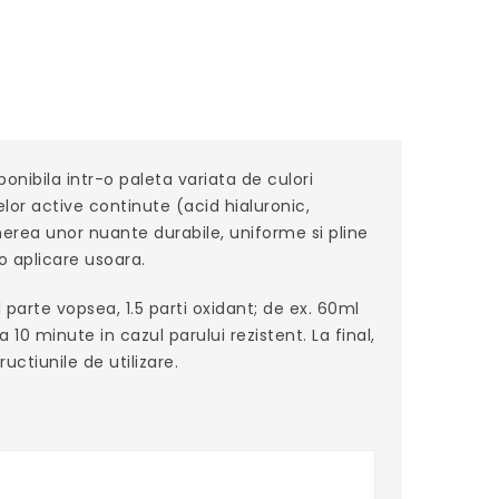
nibila intr-o paleta variata de culori
elor active continute (acid hialuronic,
nerea unor nuante durabile, uniforme si pline
o aplicare usoara.
parte vopsea, 1.5 parti oxidant; de ex. 60ml
0 minute in cazul parului rezistent. La final,
uctiunile de utilizare.