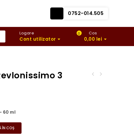
0752-014.505
Logare
Cos
0
Cont utilizator
0,00
lei
Revlonissimo 3
– 60 ml
 ÎN COȘ