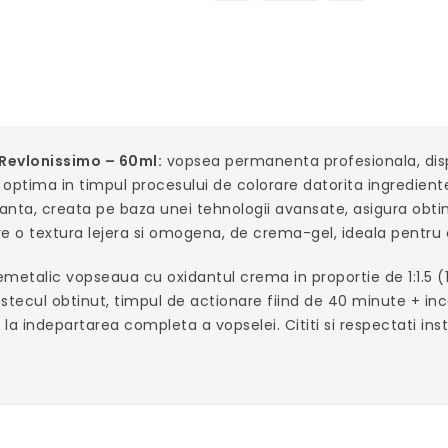
Revlonissimo – 60ml:
vopsea permanenta profesionala, dispo
ire optima in timpul procesului de colorare datorita ingredient
anta, creata pe baza unei tehnologii avansate, asigura obti
are o textura lejera si omogena, de crema-gel, ideala pentru 
etalic vopseaua cu oxidantul crema in proportie de 1:1.5 (1 
ecul obtinut, timpul de actionare fiind de 40 minute + inca 1
 indepartarea completa a vopselei. Cititi si respectati instr