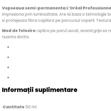
Vopseaua semi-permanenta L’Oréal Professionnel
impresiona prin luminozitate. Are la baza o tehnologie ba
si protejeaza fibra capilara pe parcursul vopsirii. Textu
Mod de folosire:
aplica pe parul uscat, avand grija sa 
nuanta dorita.
Informații suplimentare
Cantitate
50 ml