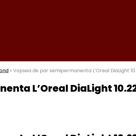
mond
»
Vopsea de par semipermanenta L’Oreal DiaLight 10.2
nta L’Oreal DiaLight 10.22