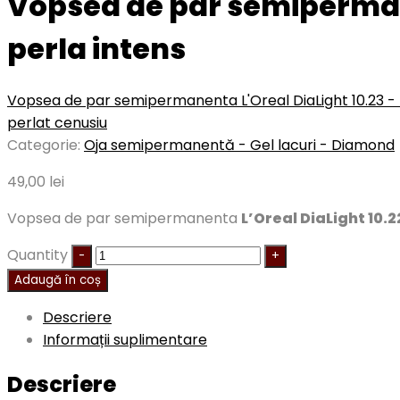
Vopsea de par semipermane
perla intens
Vopsea de par semipermanenta L'Oreal DiaLight 10.23 - B
perlat cenusiu
Categorie:
Oja semipermanentă - Gel lacuri - Diamond
49,00
lei
Vopsea de par semipermanenta
L’Oreal DiaLight 10.2
Quantity
Adaugă în coș
Descriere
Informații suplimentare
Descriere