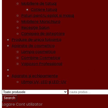
Mobiliere de tatuaj
Cotiere tatuaj
Paturi pentru epilat si masaj
Mobiliere Manichiura
Recepţie Salon
Canapea de asteptare
Produse de unica folosinta
Aparate de cosmetica
Lampa cosmetica
Combine Cosmetice
Vapozon Professional
Oja semipermanentă - Gel lacuri - Diamond
Aparate şi echipamente
Lămpi UV, LED şi LED-UV
Logare
Cont utilizator