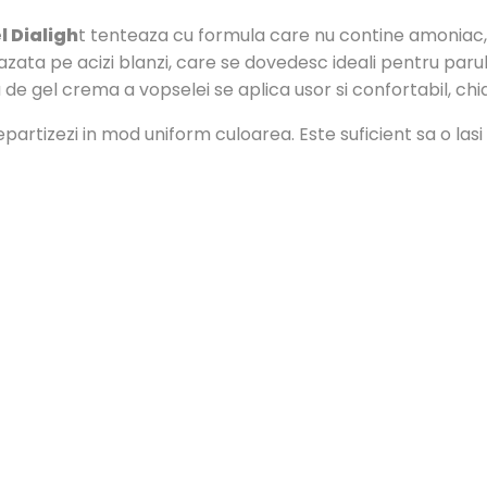
 Dialigh
t tenteaza cu formula care nu contine amoniac,
zata pe acizi blanzi, care se dovedesc ideali pentru parul 
ra de gel crema a vopselei se aplica usor si confortabil, c
repartizezi in mod uniform culoarea. Este suficient sa o la