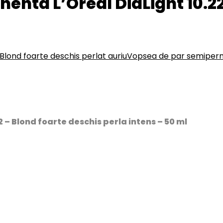
nta L’Oreal DiaLight 10.22
lond foarte deschis perlat auriu
Vopsea de par semiperma
2 – Blond foarte deschis perla intens – 50 ml