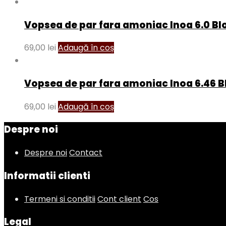
Vopsea de par fara amoniac Inoa 6.0 Blo
69,00
lei
Adaugă în coș
Vopsea de par fara amoniac Inoa 6.46 B
69,00
lei
Adaugă în coș
Despre noi
Despre noi
Contact
Informatii clienti
Termeni si conditii
Cont client
Cos
Legal