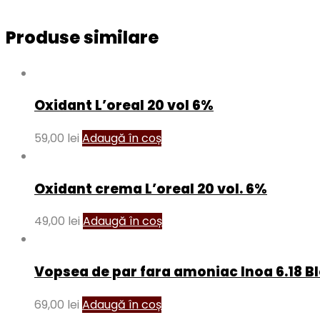
Produse similare
Oxidant L’oreal 20 vol 6%
59,00
lei
Adaugă în coș
Oxidant crema L’oreal 20 vol. 6%
49,00
lei
Adaugă în coș
Vopsea de par fara amoniac Inoa 6.18 B
69,00
lei
Adaugă în coș