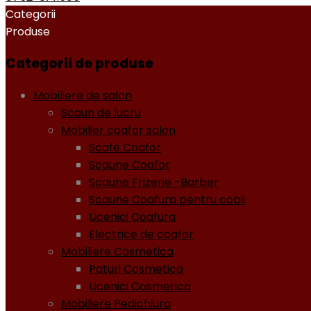
Categorii
Produse
Categorii de produse
Mobiliere de salon
Scaun de lucru
Mobilier coafor salon
Scafe Coafor
Scaune Coafor
Scaune Frizerie -Barber
Scaune Coafura pentru copii
Ucenici Coafura
Electrice de coafor
Mobiliere Cosmetica
Paturi Cosmetica
Ucenici Cosmetica
Mobiliere Pedichiura