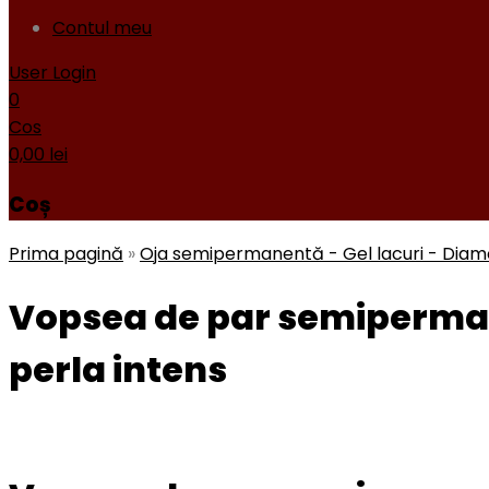
Contul meu
User Login
0
Cos
0,00
lei
Coș
Prima pagină
»
Oja semipermanentă - Gel lacuri - Dia
Vopsea de par semipermane
perla intens