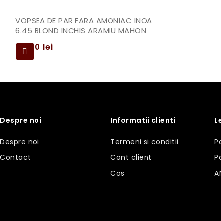
VOPSEA DE PAR FARA AMONIAC INOA
6.45 BLOND INCHIS ARAMIU MAHON
69,00
lei
Despre noi
Informatii clienti
L
Despre noi
Termeni si conditii
P
Contact
Cont client
P
Cos
A