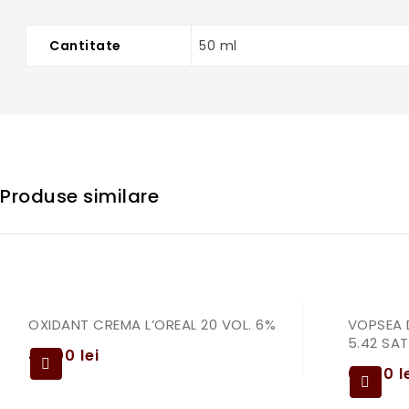
Cantitate
50 ml
Produse similare
OXIDANT CREMA L’OREAL 20 VOL. 6%
VOPSEA 
5.42 SAT
49,00
lei
69,00
l