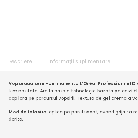
Descriere
Informații suplimentare
Vopseaua semi-permanenta L’Oréal Professionnel Di
luminozitate. Are la baza o tehnologie bazata pe acizi bla
capilara pe parcursul vopsirii. Textura de gel crema a vo
Mod de folosire:
aplica pe parul uscat, avand grija sa 
dorita.