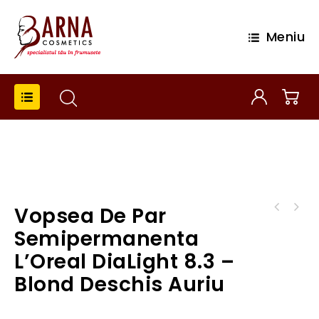
Meniu
Vopsea De Par
Vopsea de par semipermanenta L'Oreal
Vopsea de par semipermanenta L'Oreal
DiaLight 8.23 - Blond deschis perlat auriu
Semipermanenta
DiaLight 8.34 - Blond deschis auriu aramiu
L’Oreal DiaLight 8.3 –
Blond Deschis Auriu