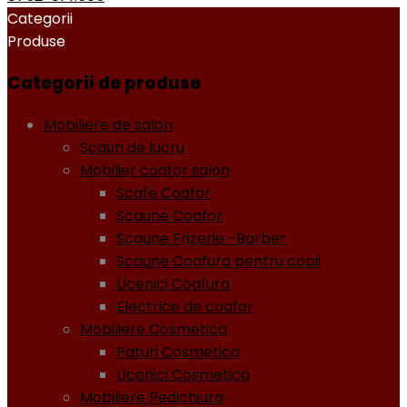
Categorii
Produse
Categorii de produse
Mobiliere de salon
Scaun de lucru
Mobilier coafor salon
Scafe Coafor
Scaune Coafor
Scaune Frizerie -Barber
Scaune Coafura pentru copii
Ucenici Coafura
Electrice de coafor
Mobiliere Cosmetica
Paturi Cosmetica
Ucenici Cosmetica
Mobiliere Pedichiura