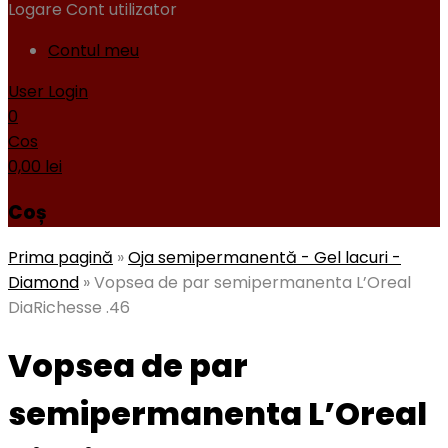
Logare
Cont utilizator
Contul meu
User Login
0
Cos
0,00
lei
Coș
Prima pagină
»
Oja semipermanentă - Gel lacuri -
Diamond
»
Vopsea de par semipermanenta L’Oreal
DiaRichesse .46
Vopsea de par
semipermanenta L’Oreal