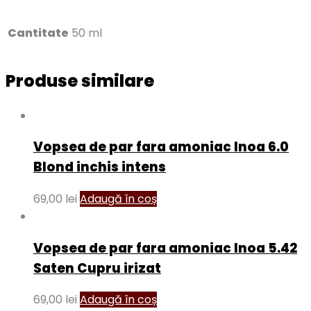
Cantitate
50 ml
Produse similare
Vopsea de par fara amoniac Inoa 6.0
Blond inchis intens
69,00
lei
Adaugă în coș
Vopsea de par fara amoniac Inoa 5.42
Saten Cupru irizat
69,00
lei
Adaugă în coș