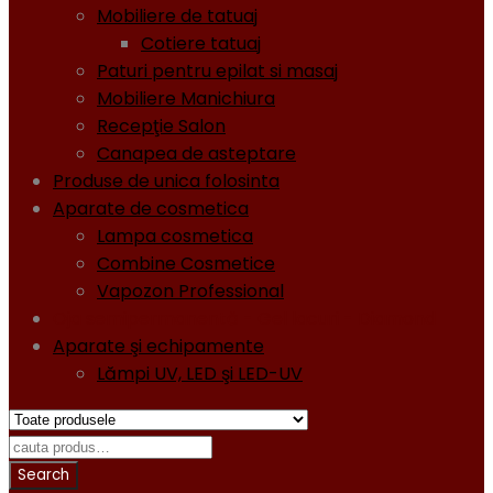
Mobiliere de tatuaj
Cotiere tatuaj
Paturi pentru epilat si masaj
Mobiliere Manichiura
Recepţie Salon
Canapea de asteptare
Produse de unica folosinta
Aparate de cosmetica
Lampa cosmetica
Combine Cosmetice
Vapozon Professional
Oja semipermanentă - Gel lacuri - Diamond
Aparate şi echipamente
Lămpi UV, LED şi LED-UV