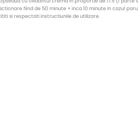
seaua cu oxidantul crema in proportie de 1:1.5 (1 parte vo
tionare fiind de 50 minute + inca 10 minute in cazul parului
 si respectati instructiunile de utilizare.