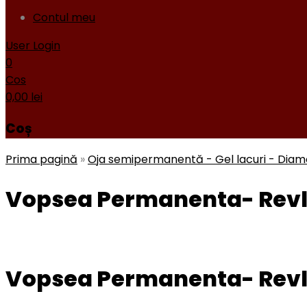
Contul meu
User Login
0
Cos
0,00
lei
Coș
Prima pagină
»
Oja semipermanentă - Gel lacuri - Dia
Vopsea Permanenta- Revl
Vopsea Permanenta- Revl