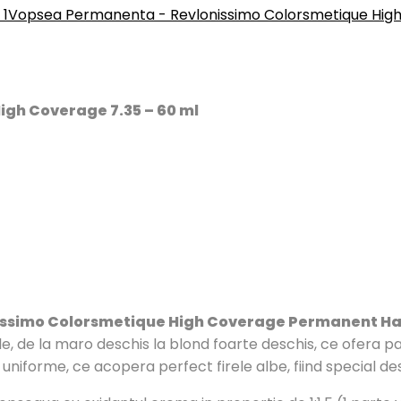
 1
Vopsea Permanenta - Revlonissimo Colorsmetique High
igh Coverage 7.35 – 60 ml
ssimo Colorsmetique High Coverage Permanent Hair
le, de la maro deschis la blond foarte deschis, ce ofera par
iforme, ce acopera perfect firele albe, fiind special desti