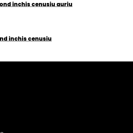
ond inchis cenusiu auriu
nd inchis cenusiu