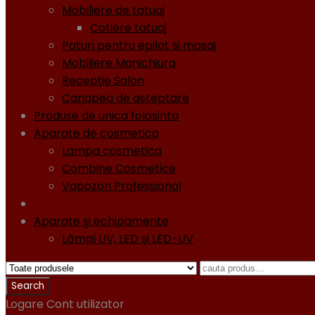
Mobiliere de tatuaj
Cotiere tatuaj
Paturi pentru epilat si masaj
Mobiliere Manichiura
Recepţie Salon
Canapea de asteptare
Produse de unica folosinta
Aparate de cosmetica
Lampa cosmetica
Combine Cosmetice
Vapozon Professional
Oja semipermanentă - Gel lacuri - Diamond
Aparate şi echipamente
Lămpi UV, LED şi LED-UV
Logare
Cont utilizator