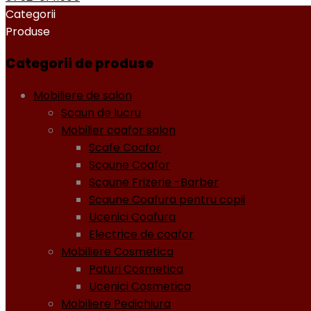
Categorii
Produse
Categorii de produse
Mobiliere de salon
Scaun de lucru
Mobilier coafor salon
Scafe Coafor
Scaune Coafor
Scaune Frizerie -Barber
Scaune Coafura pentru copii
Ucenici Coafura
Electrice de coafor
Mobiliere Cosmetica
Paturi Cosmetica
Ucenici Cosmetica
Mobiliere Pedichiura