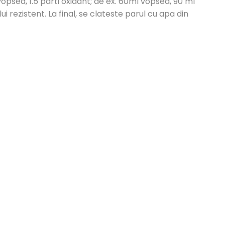
psea, 1.5 parti oxidant; de ex. 60ml vopsea, 90 ml
 rezistent. La final, se clateste parul cu apa din