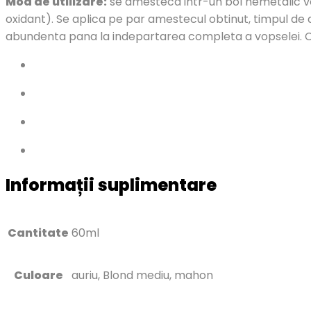
Mod de utilizare:
se amesteca intr-un bol nemetalic vop
oxidant). Se aplica pe par amestecul obtinut, timpul de ac
abundenta pana la indepartarea completa a vopselei. Cititi
Informații suplimentare
Cantitate
60ml
Culoare
auriu, Blond mediu, mahon