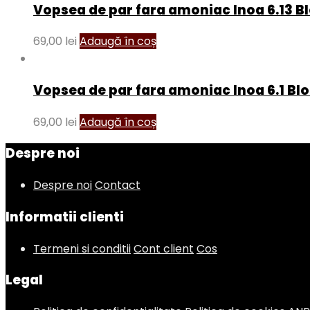
Vopsea de par fara amoniac Inoa 6.13 Bl
69,00
lei
Adaugă în coș
Vopsea de par fara amoniac Inoa 6.1 Blo
69,00
lei
Adaugă în coș
Despre noi
Despre noi
Contact
Informatii clienti
Termeni si conditii
Cont client
Cos
Legal