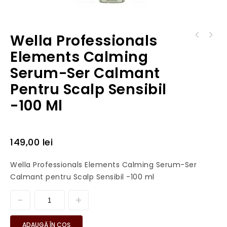
Wella Professionals
Wella Professionals Elements Calming
Wella Professionals Elements Purifying Pre-
Shampoo-Sampon Calmant pentru Scalp Sensibil
Elements Calming
shampoo Clay for Oily Scalp-Tratament
Serum-Ser Calmant
Purifiant Pre-samponare pentru Scalp Gras
Pentru Scalp Sensibil
-100 Ml
149,00
lei
Wella Professionals Elements Calming Serum-Ser
Calmant pentru Scalp Sensibil -100 ml
ADAUGĂ ÎN COȘ